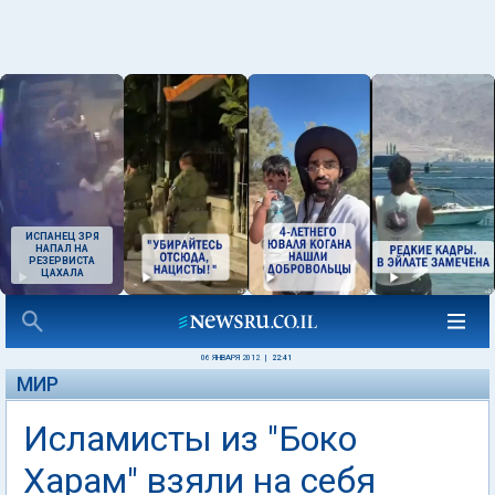
ИСПАНЕЦ ЗРЯ
НАПАЛ НА
РЕЗЕРВИСТА
ЦАХАЛА
06 ЯНВАРЯ 2012
|
22:41
МИР
Исламисты из "Боко
Харам" взяли на себя