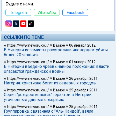
Будьте с нами:
Telegram
WhatsApp
Facebook
ССЫЛКИ ПО ТЕМЕ
//
https://www.newsru.co.il/
//
В мире
//
06 января 2012
В Нигерии исламисты расстреляли иноверцев: убиты
более 20 человек
//
https://www.newsru.co.il/
//
В мире
//
01 января 2012
В Нигерии введено чрезвычайное положение: власти
опасаются гражданской войны
//
https://www.newsru.co.il/
//
В мире
//
26 декабря 2011
Нигерия: христиане бегут из северных городов
//
https://www.newsru.co.il/
//
В мире
//
25 декабря 2011
Серия "рождественских" терактов в Нигерии:
уточненные данные о жертвах
//
https://www.newsru.co.il/
//
В мире
//
25 декабря 2011
Группировка, связанная с "Аль-Каидой", взяла