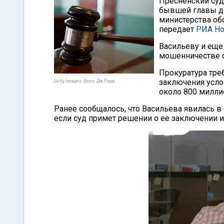
Пресненский суд
бывшей главы д
министерства об
передает
РИА Но
Васильеву и еще
мошенничестве с
Прокуратура тре
заключения усло
Getty Images. Фото: Дж.Ридл
около 800 милли
Ранее сообщалось, что Васильева явилась в 
если суд примет решении о ее заключении и