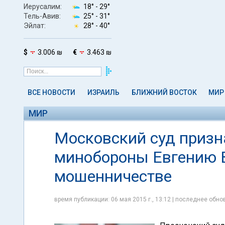
Иерусалим:
18° -
29°
Тель-Авив:
25° -
31°
Эйлат:
28° -
40°
$
3.006 ₪
€
3.463 ₪
ВСЕ НОВОСТИ
ИЗРАИЛЬ
БЛИЖНИЙ ВОСТОК
МИР
МИР
Московский суд приз
минобороны Евгению В
мошенничестве
время публикации: 06 мая 2015 г., 13:12 | последнее обнов