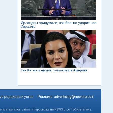
е редакции и устав
Реклама:
advertising@newsru.co.il
и материалов сайта гиперссылка на NEWSru.co.il обязательна.