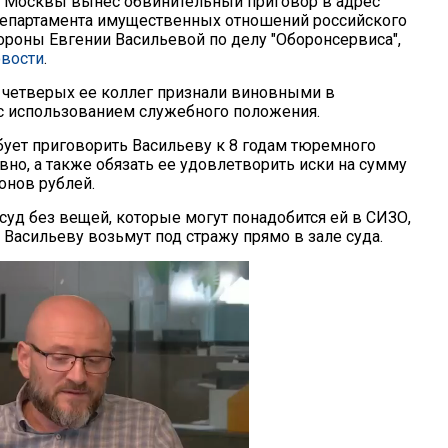
 Москвы вынес обвинительный приговор в адрес
епартамента имущественных отношений российского
ороны Евгении Васильевой по делу "Оборонсервиса",
вости
.
 четверых ее коллег признали виновными в
 использованием служебного положения.
бует приговорить Васильеву к 8 годам тюремного
вно, а также обязать ее удовлетворить иски на сумму
онов рублей.
суд без вещей, которые могут понадобится ей в СИЗО,
 Васильеву возьмут под стражу прямо в зале суда.