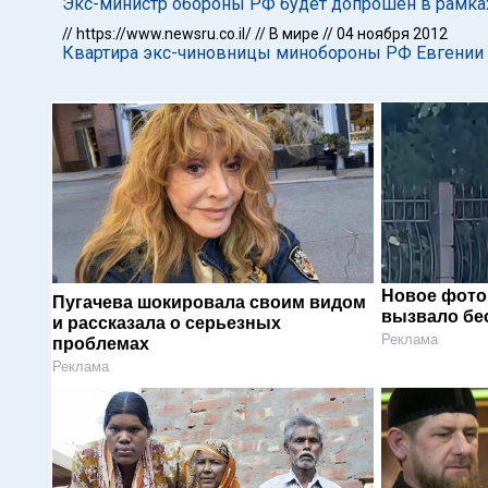
Экс-министр обороны РФ будет допрошен в рамка
//
https://www.newsru.co.il/
//
В мире
//
04 ноября 2012
Квартира экс-чиновницы минобороны РФ Евгении 
Новое фото
Пугачева шокировала своим видом
вызвало бе
и рассказала о серьезных
Реклама
проблемах
Реклама