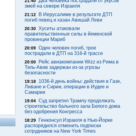
Два человека пострадали от укусов
21:40
змей на севере Израиля
В Иерусалиме в результате ДТП
21:12
погиб певец и хазан Авишай Леви
Хуситы атаковали
20:30
правительственные силы в йеменской
провинции Мариб
Один человек погиб, трое
20:09
пострадали в ДТП на 316-й трассе
Рейс авиакомпании Wizz из Рима в
20:00
Тель-Авив задержан из-за угрозы
безопасности
1036-й день войны: действия в Газе,
19:18
Ливане и Сирии, операции в Иудее и
Самарии
Суд запретил Трампу продолжать
19:04
строительство бального зала Белого дома
без одобрения Конгресса
Генконсул Израиля в Нью-Йорке
18:29
распорядился отменить подписки
сотрудников на New York Times