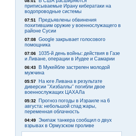
В США расширяются
08:01
приписываемые Ирану кибератаки на
водопроводные системы
Предъявлены обвинения
07:51
похитившим оружие у военнослужащего в
районе Сусии
Google закрывает голосового
07:08
помощника
1035-й день войны: действия в Газе
07:06
и Ливане, операции в Иудее и Самарии
В Мукейбле застрелен молодой
06:43
мужчина
На юге Ливана в результате
05:57
диверсии "Хизбаллы" погибли двое
военнослужащих ЦАХАЛа
Прогноз погоды в Израиле на 6
05:32
августа: небольшой спад жары,
переменная облачность
Экипаж танкера сообщил о двух
04:49
взрывах в Ормузском проливе