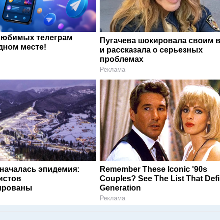
любимых телеграм
Пугачева шокировала своим 
дном месте!
и рассказала о серьезных
проблемах
Реклама
 началась эпидемия:
Remember These Iconic '90s
истов
Couples? See The List That Def
ированы
Generation
Реклама