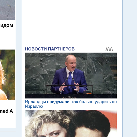
видом
ined A