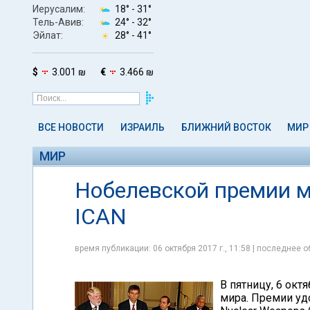
Иерусалим:
18° -
31°
Тель-Авив:
24° -
32°
Эйлат:
28° -
41°
$
3.001 ₪
€
3.466 ₪
ВСЕ НОВОСТИ
ИЗРАИЛЬ
БЛИЖНИЙ ВОСТОК
МИР
МИР
Нобелевской премии м
ICAN
время публикации: 06 октября 2017 г., 11:58 | последнее о
В пятницу, 6 окт
мира. Премии удо