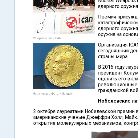
Nuclear Weapons 
ядерного оружия"
Премия присужде
катастрофическ
ядерного оружия
оружия на основ
Wikipedia/Tim - ICAN
Организация ICAN
сегодняшний ден
страны мира.
В 2016 году лау
президент Колум
оценить его вкл
революционные 
гражданской вой
Getty Images. Фото: Н.Валдрон
Нобелевские ла
2 октября лауреатами Нобелевской премии 
американские ученые Джеффри Холл, Майкл
открытие молекулярных механизмов, конт