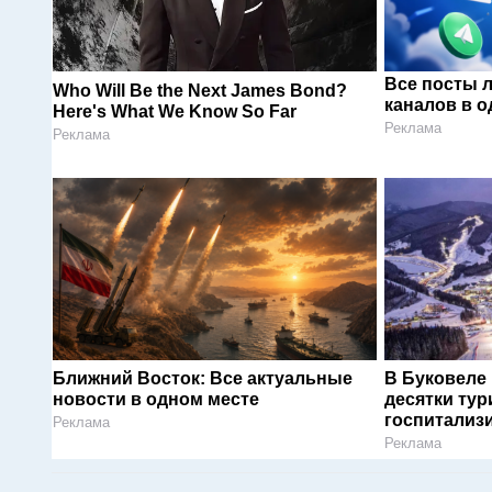
Все посты 
Who Will Be the Next James Bond?
каналов в о
Here's What We Know So Far
Реклама
Реклама
Ближний Восток: Все актуальные
В Буковеле
новости в одном месте
десятки тур
госпитализ
Реклама
Реклама