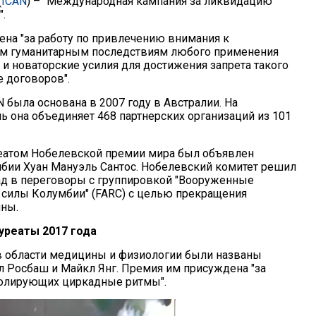
(
ICAN
) – "Международная кампания за ликвидацию
.
на "за работу по привлечению внимания к
им гуманитарным последствиям любого применения
 и новаторские усилия для достижения запрета такого
е договоров".
 была основана в 2007 году в Австралии. На
ь она объединяет 468 партнерских организаций из 101
реатом Нобелевской премии мира был объявлен
бии Хуан Мануэль Сантос. Нобелевский комитет решил
ад в переговоры с группировкой "Вооруженные
силы Колумбии" (FARC) с целью прекращения
ны.
уреаты 2017 года
в области медицины и физиологии были названы
 Росбаш и Майкл Янг. Премия им присуждена "за
ролирующих циркадные ритмы".