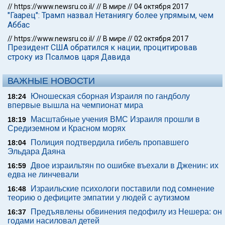
//
https://www.newsru.co.il/
//
В мире
//
04 октября 2017
"Гаарец": Трамп назвал Нетаниягу более упрямым, чем
Аббас
//
https://www.newsru.co.il/
//
В мире
//
02 октября 2017
Президент США обратился к нации, процитировав
строку из Псалмов царя Давида
ВАЖНЫЕ НОВОСТИ
Юношеская сборная Израиля по гандболу
18:24
впервые вышла на чемпионат мира
Масштабные учения ВМС Израиля прошли в
18:19
Средиземном и Красном морях
Полиция подтвердила гибель пропавшего
18:04
Эльдара Даяна
Двое израильтян по ошибке въехали в Дженин: их
16:59
едва не линчевали
Израильские психологи поставили под сомнение
16:48
теорию о дефиците эмпатии у людей с аутизмом
Предъявлены обвинения педофилу из Нешера: он
16:37
годами насиловал детей