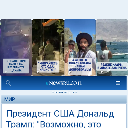
ИСПАНЕЦ ЗРЯ
НАПАЛ НА
РЕЗЕРВИСТА
ЦАХАЛА
06 ОКТЯБРЯ 2017
|
15:32
МИР
Президент США Дональд
Трамп: "Возможно, это