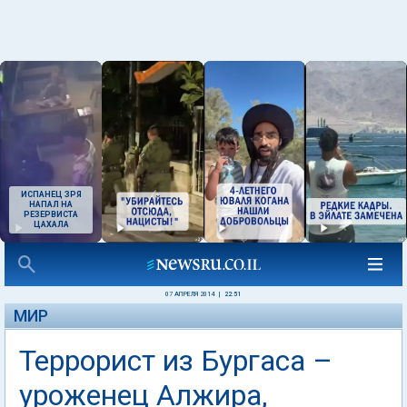
ИСПАНЕЦ ЗРЯ
НАПАЛ НА
РЕЗЕРВИСТА
ЦАХАЛА
07 АПРЕЛЯ 2014
|
22:51
МИР
Террорист из Бургаса –
уроженец Алжира,