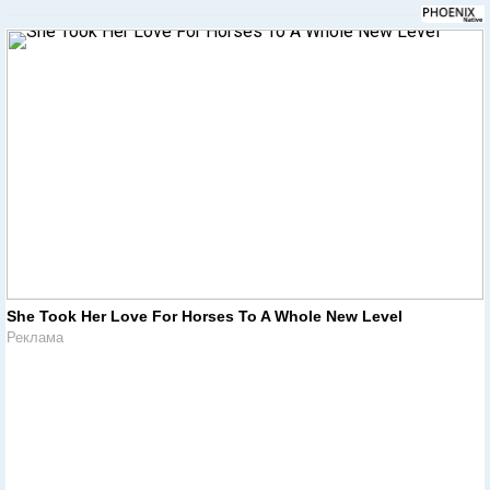
Теракт в Бургасе: слушания по данному делу начнутся в
апреле 2014 года
//
https://www.newsru.co.il/
//
В мире
//
01 августа 2013
СМИ: Один из террористов Бургаса бежал в Ливан за
два дня до теракта
//
https://www.newsru.co.il/
//
В мире
//
18 июля 2013
МВД Болгарии не сомневается в причастности
"Хизбаллы" к теракту в Бургасе