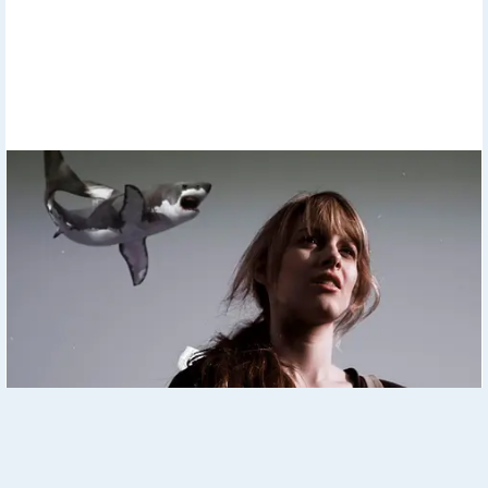
She Took Her Love For Horses To A Whole New Level
Реклама