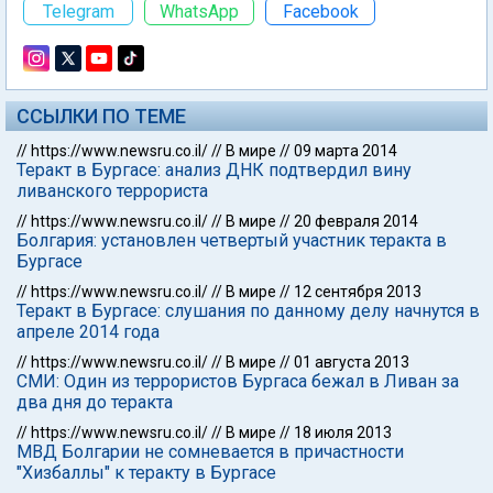
подготовлено окружным судом Бургаса в марте
2014 года.
СЛЕДУЮЩАЯ СТАТЬЯ
В МИРЕ
Будьте с нами:
Telegram
WhatsApp
Facebook
ССЫЛКИ ПО ТЕМЕ
//
https://www.newsru.co.il/
//
В мире
//
09 марта 2014
Теракт в Бургасе: анализ ДНК подтвердил вину
ливанского террориста
//
https://www.newsru.co.il/
//
В мире
//
20 февраля 2014
Болгария: установлен четвертый участник теракта в
Бургасе
//
https://www.newsru.co.il/
//
В мире
//
12 сентября 2013