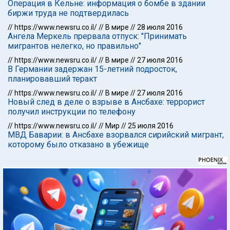
Операция в Кельне: информация о бомбе в здании
биржи труда не подтвердилась
//
https://www.newsru.co.il/
//
В мире
//
28 июля 2016
Ангела Меркель прервала отпуск: "Принимать
мигрантов нелегко, но правильно"
//
https://www.newsru.co.il/
//
В мире
//
27 июля 2016
В Германии задержан 15-летний подросток,
планировавший теракт
//
https://www.newsru.co.il/
//
В мире
//
27 июля 2016
Новый след в деле о взрыве в Ансбахе: террорист
получил инструкции по телефону
//
https://www.newsru.co.il/
//
Мир
//
25 июля 2016
МВД Баварии: в Ансбахе взорвался сирийский мигрант,
которому было отказано в убежище