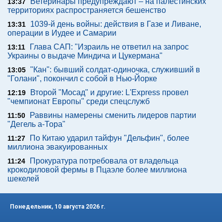
Ветеринары предупреждают – на палестинских
13:37
территориях распространяется бешенство
1039-й день войны: действия в Газе и Ливане,
13:31
операции в Иудее и Самарии
Глава САП: "Израиль не ответил на запрос
13:11
Украины о выдаче Миндича и Цукермана"
"Кан": бывший солдат-одиночка, служивший в
13:05
"Голани", покончил с собой в Нью-Йорке
Второй "Мосад" и другие: L'Express провел
12:19
"чемпионат Европы" среди спецслужб
Раввины намерены сменить лидеров партии
11:50
"Дегель а-Тора"
По Китаю ударил тайфун "Дельфин", более
11:27
миллиона эвакуированных
Прокуратура потребовала от владельца
11:24
крокодиловой фермы в Пцаэле более миллиона
шекелей
Понедельник, 10 августа 2026 г.