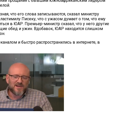
онии прощания с бывшим южноафриканским лидером
елой.
зная, что его слова записываются, сказал министру
астимилу Писеку, что с ужасом думает о том, что ему
ться в ЮАР. Премьер-министр сказал, что у него другие
ие обед и ужин. Вдобавок, ЮАР находится слишком
он.
аналом и быстро распространились в интернете, в