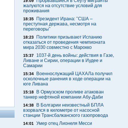
Прорвавшиеся в Сеуту мигранты
19:09
жалуются на отсутствие условий для
проживания
Президент Ирана: "США –
18:35
преступная держава, несмотря на
переговоры"
Политики призывают Испанию
18:23
отказаться от проведения чемпионата
мира 2030 совместно с Марокко
1037-й день войны: действия в Газе,
15:37
Ливане и Сирии, операции в Иудее и
Самарии
Военнослужащий ЦАХАЛа получил
15:34
осколочные ранения в ходе операции на
юге Ливана
В Ормузском проливе атакован
15:18
танкер нефтяной компании Абу-Даби
В Болгарии неизвестный БПЛА
14:38
взорвался в километре от насосной
станции Трансбалканского газопровода
Умер отец Лионеля Месси
14:01