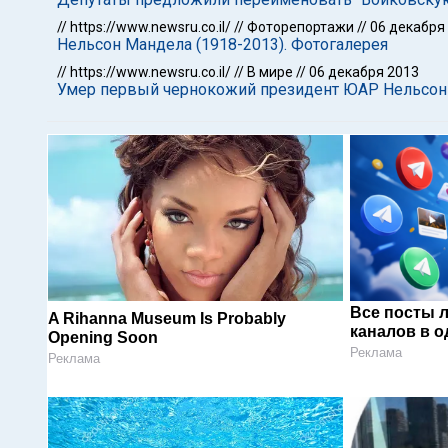
//
https://www.newsru.co.il/
//
Фоторепортажи
//
06 декабря
Нельсон Мандела (1918-2013). Фотогалерея
//
https://www.newsru.co.il/
//
В мире
//
06 декабря 2013
Умер первый чернокожий президент ЮАР Нельсон
Все посты 
A Rihanna Museum Is Probably
каналов в о
Opening Soon
Реклама
Реклама