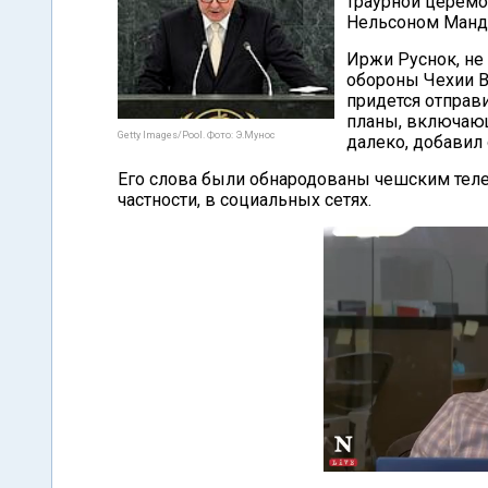
траурной церем
Нельсоном Манд
Иржи Руснок, не 
обороны Чехии Вл
придется отправи
планы, включающ
Getty Images/Pool. Фото: Э.Мунос
далеко, добавил 
Его слова были обнародованы чешским телек
частности, в социальных сетях.