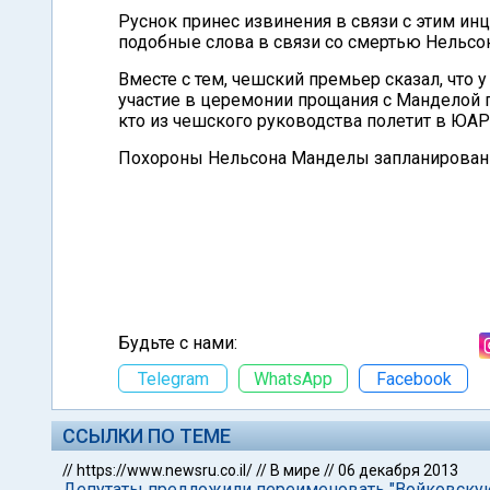
Руснок принес извинения в связи с этим инц
подобные слова в связи со смертью Нельсо
Вместе с тем, чешский премьер сказал, что 
участие в церемонии прощания с Манделой п
кто из чешского руководства полетит в ЮАР,
Похороны Нельсона Манделы запланированы
Будьте с нами:
Telegram
WhatsApp
Facebook
ССЫЛКИ ПО ТЕМЕ
//
https://www.newsru.co.il/
//
В мире
//
06 декабря 2013
Депутаты предложили переименовать "Войковску