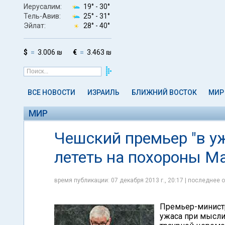
Иерусалим:
19° -
30°
Тель-Авив:
25° -
31°
Эйлат:
28° -
40°
$
3.006 ₪
€
3.463 ₪
ВСЕ НОВОСТИ
ИЗРАИЛЬ
БЛИЖНИЙ ВОСТОК
МИР
МИР
Чешский премьер "в у
лететь на похороны 
время публикации: 07 декабря 2013 г., 20:17 | последнее о
Премьер-министр
ужаса при мысли