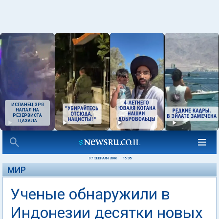
ИСПАНЕЦ ЗРЯ
НАПАЛ НА
РЕЗЕРВИСТА
ЦАХАЛА
07 ФЕВРАЛЯ 2006
|
16:35
МИР
Ученые обнаружили в
Индонезии десятки новых