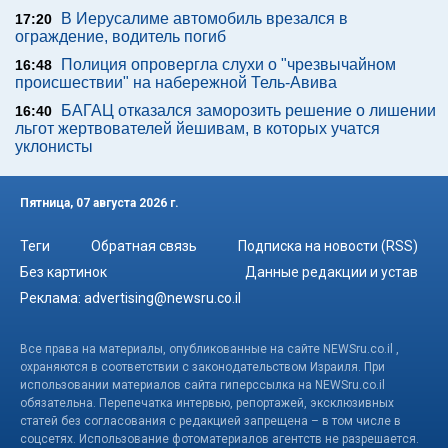
В Иерусалиме автомобиль врезался в
17:20
ограждение, водитель погиб
Полиция опровергла слухи о "чрезвычайном
16:48
происшествии" на набережной Тель-Авива
БАГАЦ отказался заморозить решение о лишении
16:40
льгот жертвователей йешивам, в которых учатся
уклонисты
Пятница, 07 августа 2026 г.
Теги
Обратная связь
Подписка на новости (RSS)
Без картинок
Данные редакции и устав
Реклама:
advertising@newsru.co.il
Все права на материалы, опубликованные на сайте NEWSru.co.il ,
охраняются в соответствии с законодательством Израиля. При
использовании материалов сайта гиперссылка на NEWSru.co.il
обязательна. Перепечатка интервью, репортажей, эксклюзивных
статей без согласования с редакцией запрещена – в том числе в
соцсетях. Использование фотоматериалов агентств не разрешается.