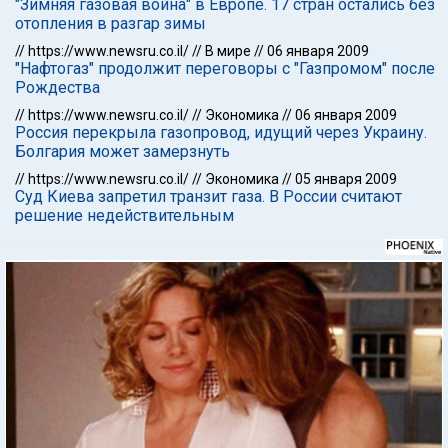
"Зимняя газовая война" в Европе. 17 стран остались без
отопления в разгар зимы
//
https://www.newsru.co.il/
//
В мире
//
06 января 2009
"Нафтогаз" продолжит переговоры с "Газпромом" после
Рождества
//
https://www.newsru.co.il/
//
Экономика
//
06 января 2009
Россия перекрыла газопровод, идущий через Украину.
Болгария может замерзнуть
//
https://www.newsru.co.il/
//
Экономика
//
05 января 2009
Суд Киева запретил транзит газа. В России считают
решение недействительным