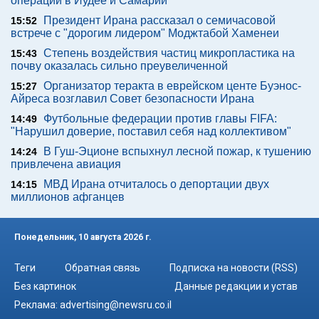
операции в Иудее и Самарии
Президент Ирана рассказал о семичасовой
15:52
встрече с "дорогим лидером" Моджтабой Хаменеи
Степень воздействия частиц микропластика на
15:43
почву оказалась сильно преувеличенной
Организатор теракта в еврейском центе Буэнос-
15:27
Айреса возглавил Совет безопасности Ирана
Футбольные федерации против главы FIFA:
14:49
"Нарушил доверие, поставил себя над коллективом"
В Гуш-Эционе вспыхнул лесной пожар, к тушению
14:24
привлечена авиация
МВД Ирана отчиталось о депортации двух
14:15
миллионов афганцев
Понедельник, 10 августа 2026 г.
Теги
Обратная связь
Подписка на новости (RSS)
Без картинок
Данные редакции и устав
Реклама:
advertising@newsru.co.il