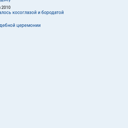
 2010
алось косоглазой и бородатой
адебной церемонии