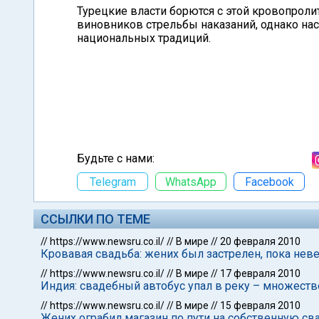
Турецкие власти борются с этой кровопроли
виновников стрельбы наказаний, однако на
национальных традиций.
Будьте с нами:
Telegram
WhatsApp
Facebook
ССЫЛКИ ПО ТЕМЕ
//
https://www.newsru.co.il/
//
В мире
//
20 февраля 2010
Кровавая свадьба: жених был застрелен, пока нев
//
https://www.newsru.co.il/
//
В мире
//
17 февраля 2010
Индия: свадебный автобус упал в реку – множеств
//
https://www.newsru.co.il/
//
В мире
//
15 февраля 2010
Жених ограбил магазин по пути на собственную св