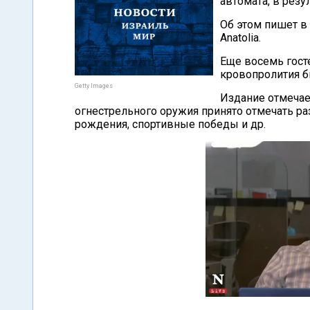
автомата, в резу
Об этом пишет в 
Anatolia.
Еще восемь гост
кровопролития б
Getty Images
Издание отмечает
огнестрельного оружия принято отмечать р
рождения, спортивные победы и др.