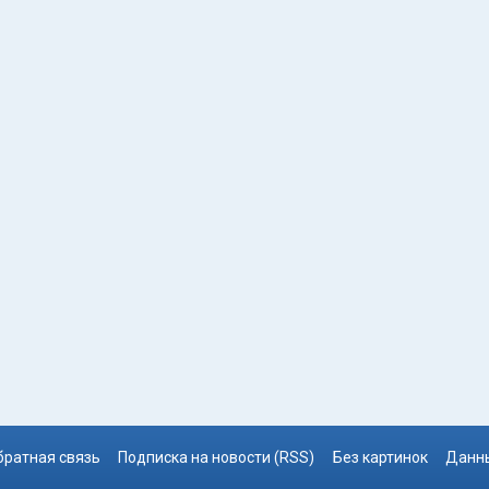
братная связь
Подписка на новости (RSS)
Без картинок
Данны