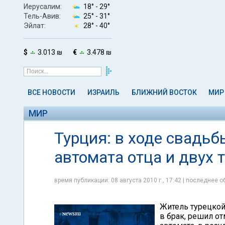
Иерусалим:
18° -
29°
Тель-Авив:
25° -
31°
Эйлат:
28° -
40°
$
3.013 ₪
€
3.478 ₪
ВСЕ НОВОСТИ
ИЗРАИЛЬ
БЛИЖНИЙ ВОСТОК
МИР
МИР
Турция: в ходе свадьб
автомата отца и двух 
время публикации: 08 августа 2010 г., 17:42 | последнее об
Житель турецкой
в брак, решил о