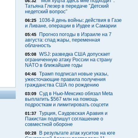
"Моя хуцпа здесь мне подходит".
06:32
Татьяна Глезер в передаче "Детский
недетский вопрос"
1036-й день войны: действия в Газе
06:25
и Ливане, операции в Иудее и Самарии
Прогноз погоды в Израиле на 7
05:45
августа: спад жары, переменная
облачность
WSJ: разведка США допускает
05:08
ограниченную атаку России на страну
NATO в ближайшие годы
Трамп подписал новые указы,
04:46
ужесточающие правила получения
гражданства США по рождению
Суд в Нью-Мексико обязал Meta
03:09
выплатить $567 млн на помощь
подросткам и лимитировать соцсети
Турция, Саудовская Аравия и
01:37
Пакистан подпишут соглашение о
совместной обороне
В результате атак хуситов на юге
00:28