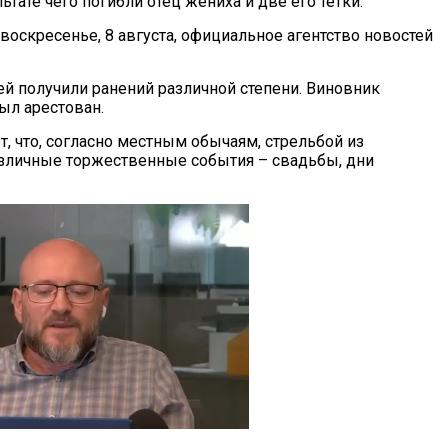
льтате чего погибли отец жениха и две его тетки.
воскресенье, 8 августа, официальное агентство новостей
ей получили ранений различной степени. Виновник
ыл арестован.
, что, согласно местным обычаям, стрельбой из
азличные торжественные события – свадьбы, дни