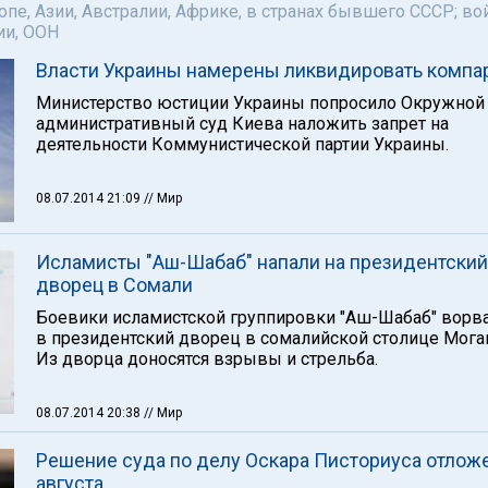
пе, Азии, Австралии, Африке, в странах бывшего СССР; во
ии, ООН
Власти Украины намерены ликвидировать компа
Министерство юстиции Украины попросило Окружной
административный суд Киева наложить запрет на
деятельности Коммунистической партии Украины.
08.07.2014 21:09
// Мир
Исламисты "Аш-Шабаб" напали на президентский
дворец в Сомали
Боевики исламистской группировки "Аш-Шабаб" ворв
в президентский дворец в сомалийской столице Мога
Из дворца доносятся взрывы и стрельба.
08.07.2014 20:38
// Мир
Решение суда по делу Оскара Писториуса отлож
августа