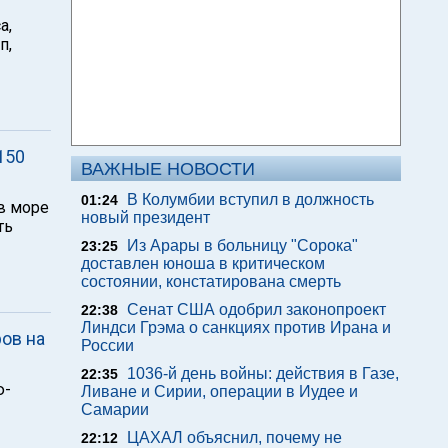
а,
п,
150
ВАЖНЫЕ НОВОСТИ
В Колумбии вступил в должность
01:24
в море
новый президент
ть
Из Арары в больницу "Сорока"
23:25
доставлен юноша в критическом
состоянии, констатирована смерть
Сенат США одобрил законопроект
22:38
Линдси Грэма о санкциях против Ирана и
ов на
России
1036-й день войны: действия в Газе,
22:35
ю-
Ливане и Сирии, операции в Иудее и
Самарии
ЦАХАЛ объяснил, почему не
22:12