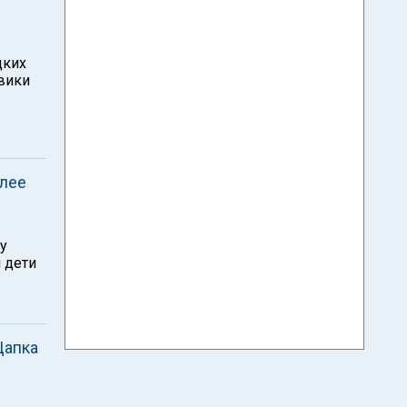
цких
евики
олее
 у
 дети
Цапка