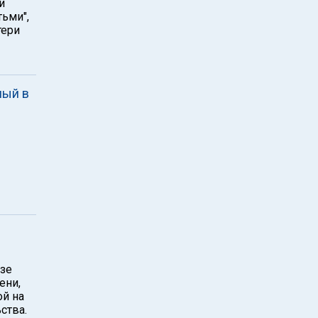
и
тьми",
тери
ный в
зе
ени,
ой на
ства.