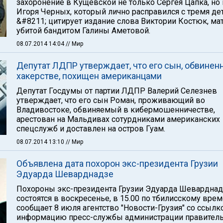
захоронение в Кущевской не только Сергея Цапка, но 
Игоря Черных, который лично расправился с тремя де
&#8211; цитирует издание слова Виктории Костюк, ма
убитой бандитом Галины Аметовой.
08.07.2014 14:04
// Мир
Депутат ЛДПР утверждает, что его сын, обвинен
хакерстве, похищен американцами
Депутат Госдумы от партии ЛДПР Валерий Селезнев
утверждает, что его сын Роман, проживающий во
Владивостоке, обвиняемый в кибермошенничестве,
арестован на Мальдивах сотурдниками американских
спецслужб и доставлен на остров Гуам.
08.07.2014 13:10
// Мир
Объявлена дата похорон экс-президента Грузии
Эдуарда Шеварднадзе
Похороны экс-президента Грузии Эдуарда Шеварднад
состоятся в воскресенье, в 15.00 по тбилисскому врем
сообщает 8 июля агентство "Новости-Грузия" со ссылк
информацию пресс-службы администрации правитель