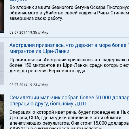
Во вторник защита безногого бегуна Оскара Писториус
обвиняемого в убийстве своей подруги Ривы Стинкам
завершила свою работу.
08.07.2014 19:35
// Мир
Австралия призналась, что держит в море более 
мигрантов из Шри-Ланки
Правительство Австралии призналось, что задержало 
более 150 мигрантов из Шри-Ланки, среди которых ес
дети, до решения Верховного суда.
08.07.2014 19:23
// Мир
Семилетний мальчик собрал более 50.000 доллар
операцию другу, больному ДЦП
Операция, о которой идет речь, будет проведена в Нь
Джерси, США, где медики добились в этой области
впечатляющих результатов. Она стоит 15.000 долларов
&#8211; не считая расходов на транспорт и