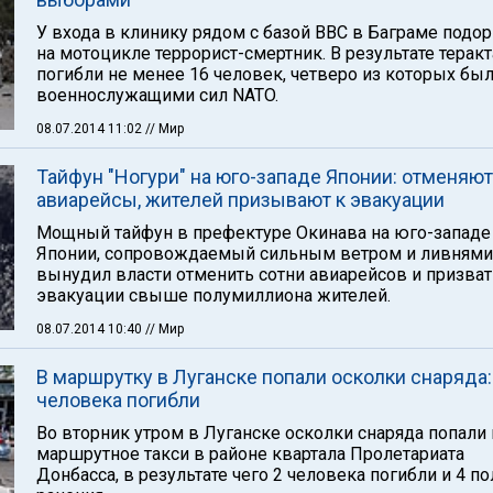
У входа в клинику рядом с базой ВВС в Баграме подо
на мотоцикле террорист-смертник. В результате теракт
погибли не менее 16 человек, четверо из которых бы
военнослужащими сил NATO.
08.07.2014 11:02
// Мир
Тайфун "Ногури" на юго-западе Японии: отменяю
авиарейсы, жителей призывают к эвакуации
Мощный тайфун в префектуре Окинава на юго-западе
Японии, сопровождаемый сильным ветром и ливнями
вынудил власти отменить сотни авиарейсов и призват
эвакуации свыше полумиллиона жителей.
08.07.2014 10:40
// Мир
В маршрутку в Луганске попали осколки снаряда:
человека погибли
Во вторник утром в Луганске осколки снаряда попали 
маршрутное такси в районе квартала Пролетариата
Донбасса, в результате чего 2 человека погибли и 4 п