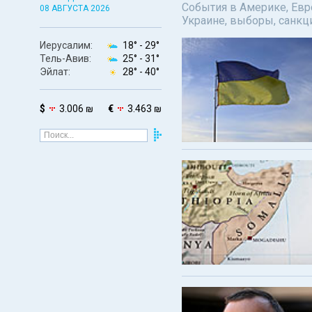
События в Америке, Евро
08 АВГУСТА 2026
Украине, выборы, санкц
Иерусалим:
18° -
29°
Тель-Авив:
25° -
31°
Эйлат:
28° -
40°
$
3.006 ₪
€
3.463 ₪