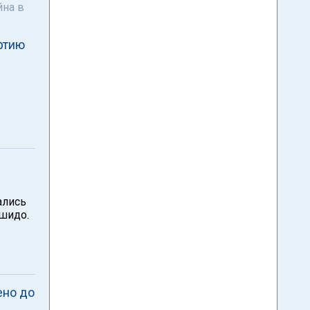
йна в
ртию
ались
шидо.
ено до