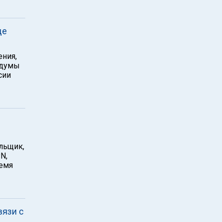
де
ения,
сдумы
сии
льщик,
N,
ремя
вязи с