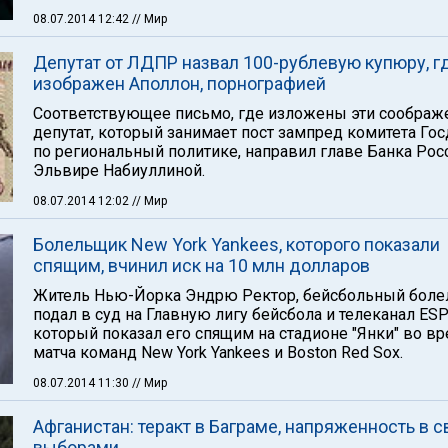
08.07.2014 12:42
// Мир
Депутат от ЛДПР назвал 100-рублевую купюру, г
изображен Аполлон, порнографией
Соответствующее письмо, где изложены эти соображ
депутат, который занимает пост зампред комитета Го
по региональный политике, направил главе Банка Рос
Эльвире Набиуллиной.
08.07.2014 12:02
// Мир
Болельщик New York Yankees, которого показали
спящим, вчинил иск на 10 млн долларов
Житель Нью-Йорка Эндрю Ректор, бейсбольный боле
подал в суд на Главную лигу бейсбола и телеканал ESP
который показал его спящим на стадионе "Янки" во в
матча команд New York Yankees и Boston Red Sox.
08.07.2014 11:30
// Мир
Афганистан: теракт в Баграме, напряженность в с
выборами