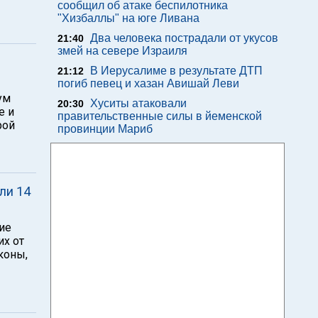
сообщил об атаке беспилотника
"Хизбаллы" на юге Ливана
Два человека пострадали от укусов
21:40
змей на севере Израиля
В Иерусалиме в результате ДТП
21:12
погиб певец и хазан Авишай Леви
ум
Хуситы атаковали
20:30
е и
правительственные силы в йеменской
рой
провинции Мариб
бли 14
ие
их от
коны,