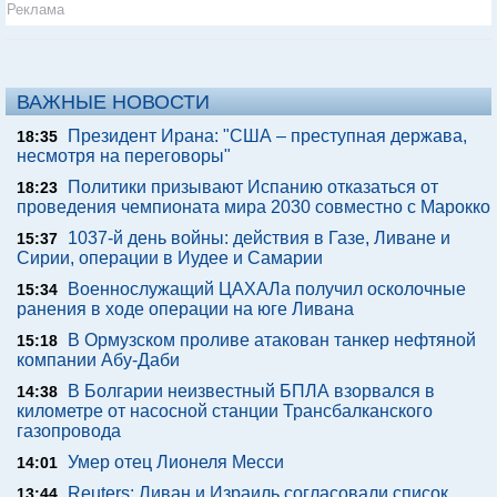
Реклама
ВАЖНЫЕ НОВОСТИ
Президент Ирана: "США – преступная держава,
18:35
несмотря на переговоры"
Политики призывают Испанию отказаться от
18:23
проведения чемпионата мира 2030 совместно с Марокко
1037-й день войны: действия в Газе, Ливане и
15:37
Сирии, операции в Иудее и Самарии
Военнослужащий ЦАХАЛа получил осколочные
15:34
ранения в ходе операции на юге Ливана
В Ормузском проливе атакован танкер нефтяной
15:18
компании Абу-Даби
В Болгарии неизвестный БПЛА взорвался в
14:38
километре от насосной станции Трансбалканского
газопровода
Умер отец Лионеля Месси
14:01
Reuters: Ливан и Израиль согласовали список
13:44