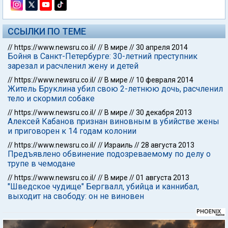
ССЫЛКИ ПО ТЕМЕ
//
https://www.newsru.co.il/
//
В мире
//
30 апреля 2014
Бойня в Санкт-Петербурге: 30-летний преступник
зарезал и расчленил жену и детей
//
https://www.newsru.co.il/
//
В мире
//
10 февраля 2014
Житель Бруклина убил свою 2-летнюю дочь, расчленил
тело и скормил собаке
//
https://www.newsru.co.il/
//
В мире
//
30 декабря 2013
Алексей Кабанов признан виновным в убийстве жены
и приговорен к 14 годам колонии
//
https://www.newsru.co.il/
//
Израиль
//
28 августа 2013
Предъявлено обвинение подозреваемому по делу о
трупе в чемодане
//
https://www.newsru.co.il/
//
В мире
//
01 августа 2013
"Шведское чудище" Бергвалл, убийца и каннибал,
выходит на свободу: он не виновен