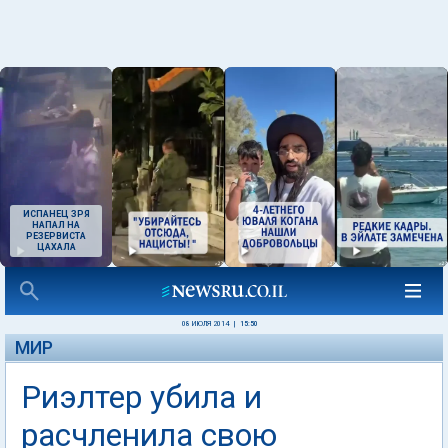
ИСПАНЕЦ ЗРЯ
НАПАЛ НА
РЕЗЕРВИСТА
ЦАХАЛА
08 ИЮЛЯ 2014
|
15:50
МИР
Риэлтер убила и
расчленила свою