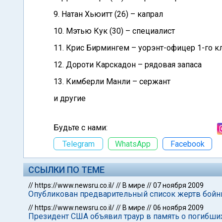
9. Натан Хьюитт (26) – капрал
10. Мэтью Кук (30) – специалист
11. Крис Бирмингем – уорэнт-офицер 1-го к
12. Дороти Карскадон – рядовая запаса
13. Кимберли Манли – сержант
и другие
Будьте с нами:
Telegram
WhatsApp
Facebook
ССЫЛКИ ПО ТЕМЕ
//
https://www.newsru.co.il/
//
В мире
//
07 ноября 2009
Опубликован предварительный список жертв бойни
//
https://www.newsru.co.il/
//
В мире
//
06 ноября 2009
Президент США объявил траур в память о погибши