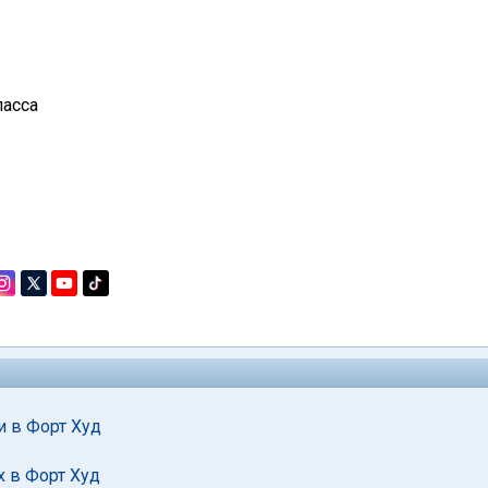
ласса
 в Форт Худ
х в Форт Худ