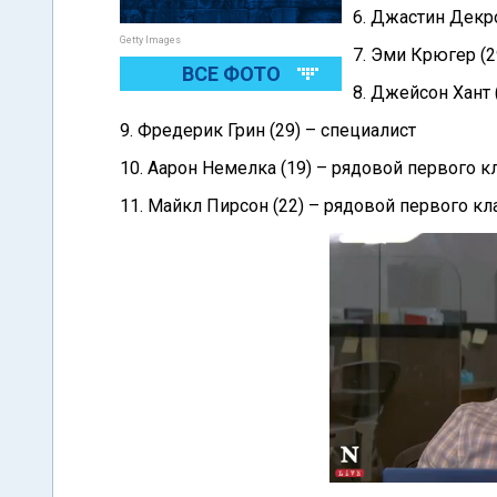
6. Джастин Декро
Getty Images
7. Эми Крюгер (2
ВСЕ ФОТО
8. Джейсон Хант 
9. Фредерик Грин (29) – специалист
10. Аарон Немелка (19) – рядовой первого к
11. Майкл Пирсон (22) – рядовой первого кл