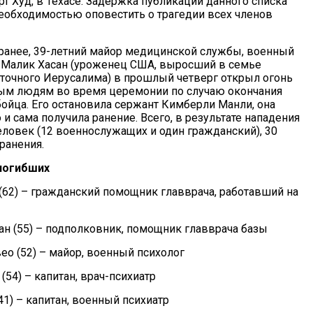
т Худ, в Техасе. Задержка публикации данного списка
необходимостью оповестить о трагедии всех членов
ранее, 39-летний майор медицинской службы, военный
 Малик Хасан (уроженец США, выросший в семье
точного Иерусалима) в прошлый четверг открыл огонь
ым людям во время церемонии по случаю окончания
бойца. Его остановила сержант Кимберли Манли, она
о и сама получила ранение. Всего, в результате нападения
еловек (12 военнослужащих и один гражданский), 30
ранения.
погибших
 (62) – гражданский помощник главврача, работавший на
ман (55) – подполковник, помощник главврача базы
ео (52) – майор, военный психолог
(54) – капитан, врач-психиатр
(41) – капитан, военный психиатр