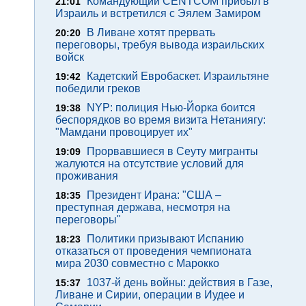
Командующий CENTCOM прибыл в
21:01
Израиль и встретился с Эялем Замиром
В Ливане хотят прервать
20:20
переговоры, требуя вывода израильских
войск
Кадетский Евробаскет. Израильтяне
19:42
победили греков
NYP: полиция Нью-Йорка боится
19:38
беспорядков во время визита Нетаниягу:
"Мамдани провоцирует их"
Прорвавшиеся в Сеуту мигранты
19:09
жалуются на отсутствие условий для
проживания
Президент Ирана: "США –
18:35
преступная держава, несмотря на
переговоры"
Политики призывают Испанию
18:23
отказаться от проведения чемпионата
мира 2030 совместно с Марокко
1037-й день войны: действия в Газе,
15:37
Ливане и Сирии, операции в Иудее и