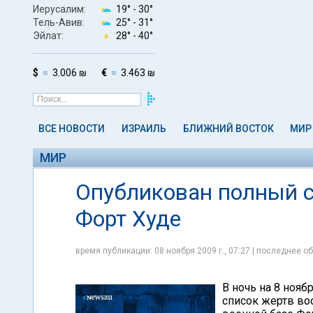
Иерусалим:
19° -
30°
Тель-Авив:
25° -
31°
Эйлат:
28° -
40°
$
3.006 ₪
€
3.463 ₪
ВСЕ НОВОСТИ
ИЗРАИЛЬ
БЛИЖНИЙ ВОСТОК
МИР
МИР
Опубликован полный с
Форт Худе
время публикации: 08 ноября 2009 г., 07:27 | последнее об
В ночь на 8 ноя
список жертв во