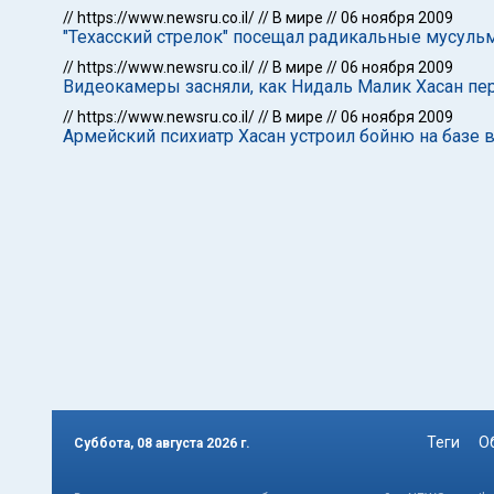
//
https://www.newsru.co.il/
//
В мире
//
06 ноября 2009
"Техасский стрелок" посещал радикальные мусуль
//
https://www.newsru.co.il/
//
В мире
//
06 ноября 2009
Видеокамеры засняли, как Нидаль Малик Хасан пер
//
https://www.newsru.co.il/
//
В мире
//
06 ноября 2009
Армейский психиатр Хасан устроил бойню на базе в
Теги
О
Суббота, 08 августа 2026 г.