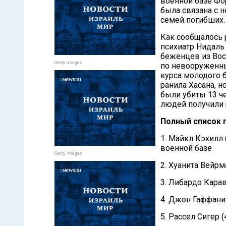
военной базе Фор
была связана с 
семей погибших.
Как сообщалось 
психиатр Нидаль
беженцев из Вос
Getty Images
по невооруженн
курса молодого 
ранила Хасана, н
были убиты 13 ч
людей получили 
Полный список 
1. Майкл Кэхилл
военной базе
Getty Images
2. Хуанита Вейр
3. Либардо Карав
4. Джон Гаффани 
5. Рассел Сигер 