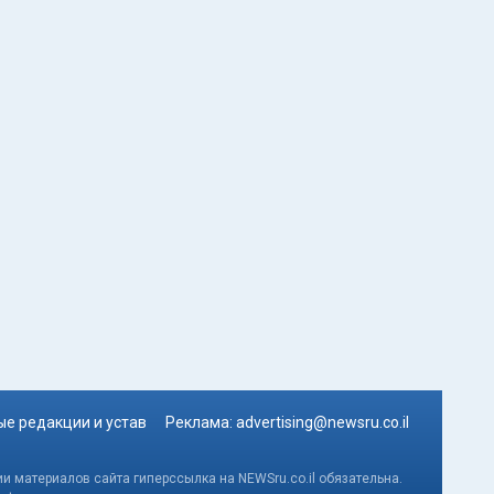
е редакции и устав
Реклама:
advertising@newsru.co.il
и материалов сайта гиперссылка на NEWSru.co.il обязательна.