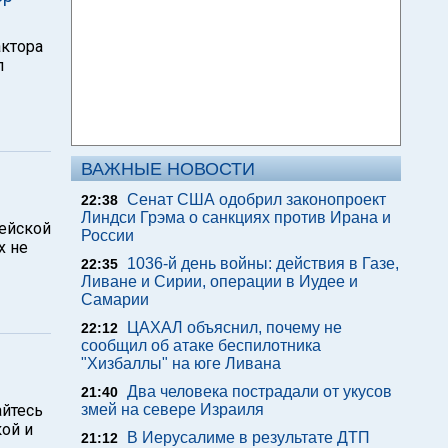
ктора
л
ВАЖНЫЕ НОВОСТИ
Сенат США одобрил законопроект
22:38
Линдси Грэма о санкциях против Ирана и
рейской
России
х не
1036-й день войны: действия в Газе,
22:35
Ливане и Сирии, операции в Иудее и
Самарии
ЦАХАЛ объяснил, почему не
22:12
сообщил об атаке беспилотника
"Хизбаллы" на юге Ливана
Два человека пострадали от укусов
21:40
айтесь
змей на севере Израиля
кой и
В Иерусалиме в результате ДТП
21:12