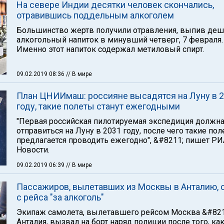
На севере Индии десятки человек скончались,
отравившись поддельным алкоголем
Большинство жертв получили отравления, выпив де
алкогольный напиток в минувший четверг, 7 февраля.
Именно этот напиток содержал метиловый спирт.
09.02.2019 08:36
// В мире
План ЦНИИмаш: россияне высадятся на Луну в 
году, такие полеты станут ежегодными
"Первая российская пилотируемая экспедиция должн
отправиться на Луну в 2031 году, после чего такие по
предлагается проводить ежегодно", &#8211; пишет РИ
Новости.
09.02.2019 06:39
// В мире
Пассажиров, вылетавших из Москвы в Анталию, 
с рейса "за алкоголь"
Экипаж самолета, вылетавшего рейсом Москва &#821
Анталия, вызвал на борт наряд полиции после того, как