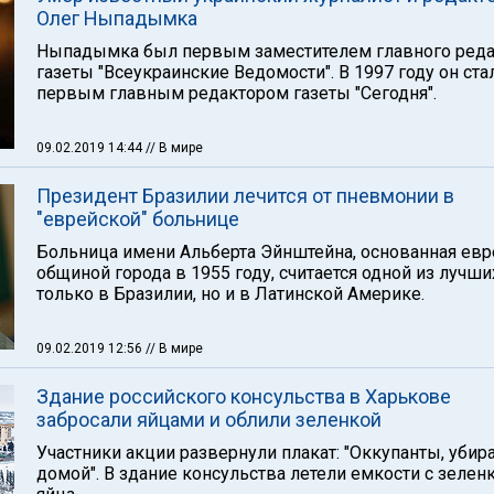
Олег Ныпадымка
Ныпадымка был первым заместителем главного реда
газеты "Всеукраинские Ведомости". В 1997 году он ста
первым главным редактором газеты "Сегодня".
09.02.2019 14:44
// В мире
Президент Бразилии лечится от пневмонии в
"еврейской" больнице
Больница имени Альберта Эйнштейна, основанная ев
общиной города в 1955 году, считается одной из лучши
только в Бразилии, но и в Латинской Америке.
09.02.2019 12:56
// В мире
Здание российского консульства в Харькове
забросали яйцами и облили зеленкой
Участники акции развернули плакат: "Оккупанты, убир
домой". В здание консульства летели емкости с зелен