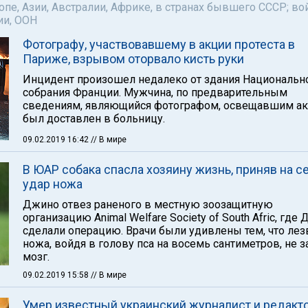
пе, Азии, Австралии, Африке, в странах бывшего СССР; во
ии, ООН
Фотографу, участвовавшему в акции протеста в
Париже, взрывом оторвало кисть руки
Инцидент произошел недалеко от здания Национальн
собрания Франции. Мужчина, по предварительным
сведениям, являющийся фотографом, освещавшим а
был доставлен в больницу.
09.02.2019 16:42
// В мире
В ЮАР собака спасла хозяину жизнь, приняв на с
удар ножа
Джино отвез раненого в местную зоозащитную
организацию Animal Welfare Society of South Afric, где
сделали операцию. Врачи были удивлены тем, что лез
ножа, войдя в голову пса на восемь сантиметров, не 
мозг.
09.02.2019 15:58
// В мире
Умер известный украинский журналист и редакт