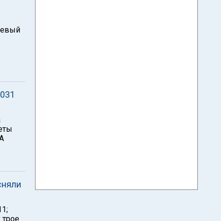
шевый
2031
а
леты
А
сняли
1;
 трое