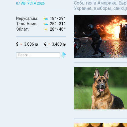
События в Америке, Евро
07 АВГУСТА 2026
Украине, выборы, санкц
Иерусалим:
18° -
29°
Тель-Авив:
25° -
31°
Эйлат:
28° -
40°
$
3.006 ₪
€
3.463 ₪