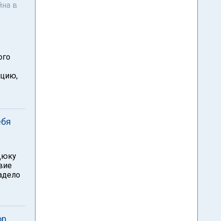
йна в
ого
кцию,
ебя
 Дюку
вие
задело
ор