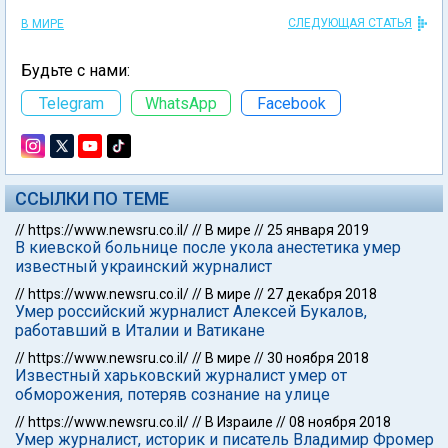
СЛЕДУЮЩАЯ СТАТЬЯ
В МИРЕ
Будьте с нами:
Telegram
WhatsApp
Facebook
ССЫЛКИ ПО ТЕМЕ
//
https://www.newsru.co.il/
//
В мире
//
25 января 2019
В киевской больнице после укола анестетика умер
известный украинский журналист
//
https://www.newsru.co.il/
//
В мире
//
27 декабря 2018
Умер российский журналист Алексей Букалов,
работавший в Италии и Ватикане
//
https://www.newsru.co.il/
//
В мире
//
30 ноября 2018
Известный харьковский журналист умер от
обморожения, потеряв сознание на улице
//
https://www.newsru.co.il/
//
В Израиле
//
08 ноября 2018
Умер журналист, историк и писатель Владимир Фромер