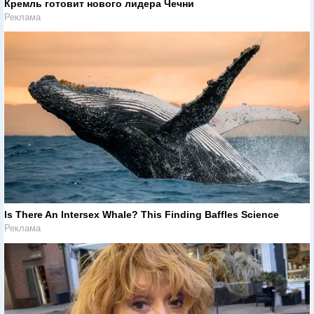
Кремль готовит нового лидера Чечни
Реклама
Is There An Intersex Whale? This Finding Baffles Science
Реклама