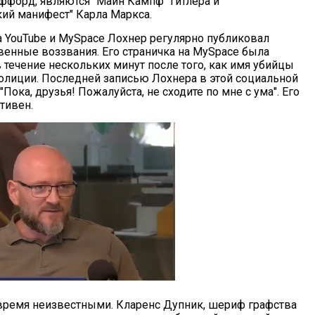
ффорд, являются "Майн Кампф" Гитлера и
ий манифест" Карла Маркса.
на YouTube и MySpace Лохнер регулярно публиковал
венные воззвания. Его страничка на MySpace была
 течение нескольких минут после того, как имя убийцы
полиции. Последней записью Лохнера в этой социальной
"Пока, друзья! Пожалуйста, не сходите по мне с ума". Его
тивен.
время неизвестными. Кларенс Дупник, шериф графства