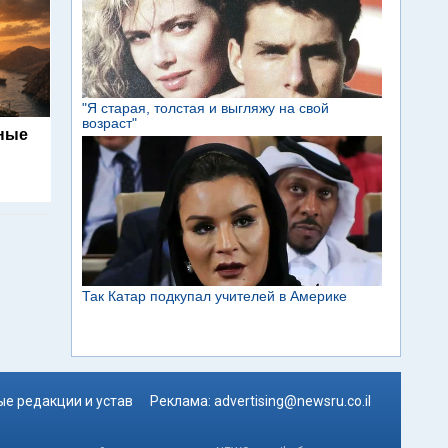
ьные
е редакции и устав
Реклама:
advertising@newsru.co.il