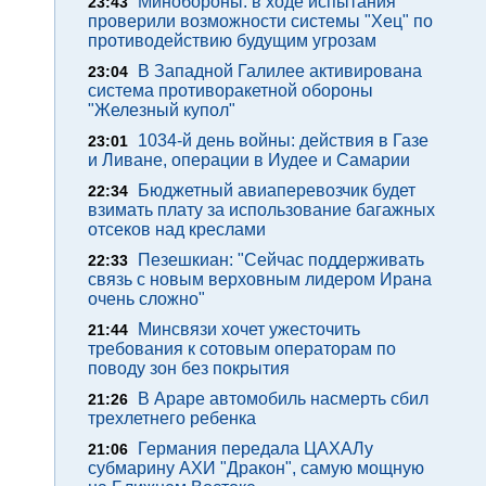
Минобороны: в ходе испытания
23:43
проверили возможности системы "Хец" по
противодействию будущим угрозам
В Западной Галилее активирована
23:04
система противоракетной обороны
"Железный купол"
1034-й день войны: действия в Газе
23:01
и Ливане, операции в Иудее и Самарии
Бюджетный авиаперевозчик будет
22:34
взимать плату за использование багажных
отсеков над креслами
Пезешкиан: "Сейчас поддерживать
22:33
связь с новым верховным лидером Ирана
очень сложно"
Минсвязи хочет ужесточить
21:44
требования к сотовым операторам по
поводу зон без покрытия
В Араре автомобиль насмерть сбил
21:26
трехлетнего ребенка
Германия передала ЦАХАЛу
21:06
субмарину АХИ "Дракон", самую мощную