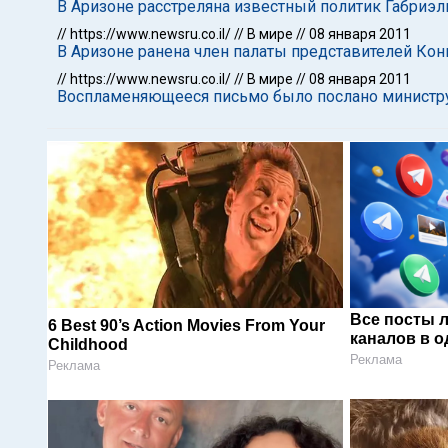
В Аризоне расстреляна известный политик Габриэ
//
https://www.newsru.co.il/
//
В мире
//
08 января 2011
В Аризоне ранена член палаты представителей Ко
//
https://www.newsru.co.il/
//
В мире
//
08 января 2011
Воспламеняющееся письмо было послано министр
Все посты 
6 Best 90’s Action Movies From Your
каналов в о
Childhood
Реклама
Реклама