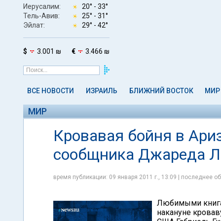
Иерусалим:
20° -
33°
Тель-Авив:
25° -
31°
Эйлат:
29° -
42°
$
3.001 ₪
€
3.466 ₪
ВСЕ НОВОСТИ
ИЗРАИЛЬ
БЛИЖНИЙ ВОСТОК
МИР
МИР
Кровавая бойня в Ари
сообщника Джареда Л
время публикации: 09 января 2011 г., 13:09 | последнее об
Любимыми книга
накануне кровав