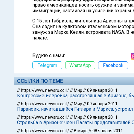
право американцев носить оружие и занима
иммиграции, настаивая на усилении охраны
С 15 лет Габриэль, жительница Аризоны в тр
Она ездит на культовом итальянском мотор
замуж за Марка Келли, астронавта NASA. В 
палате.
Будьте с нами:
Telegram
WhatsApp
Facebook
ССЫЛКИ ПО ТЕМЕ
//
https://www.newsru.co.il/
//
Мир
//
09 января 2011
Конгрессмен-еврейка, расстрелянная в Аризоне, б
//
https://www.newsru.co.il/
//
Мир
//
09 января 2011
Параноик, начитавшийся Гитлера и Маркса, устрои
//
https://www.newsru.co.il/
//
Мир
//
09 января 2011
Стрельба в Аризоне: член Палаты представителей 
//
https://www.newsru.co.il/
//
В мире
//
08 января 2011