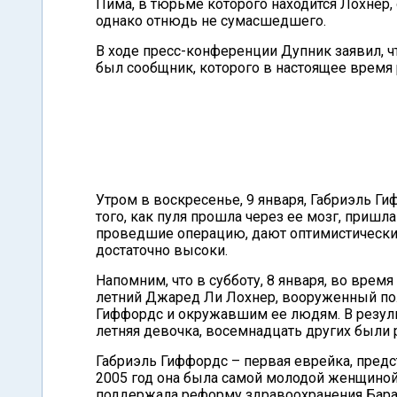
Пима, в тюрьме которого находится Лохнер, 
однако отнюдь не сумасшедшего.
В ходе пресс-конференции Дупник заявил, чт
был сообщник, которого в настоящее время
Утром в воскресенье, 9 января, Габриэль Г
того, как пуля прошла через ее мозг, пришла
проведшие операцию, дают оптимистический
достаточно высоки.
Напомним, что в субботу, 8 января, во время
летний Джаред Ли Лохнер, вооруженный пол
Гиффордс и окружавшим ее людям. В результ
летняя девочка, восемнадцать других были 
Габриэль Гиффордс – первая еврейка, предс
2005 год она была самой молодой женщино
поддержала реформу здравоохранения Барак