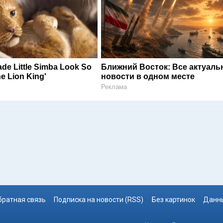
de Little Simba Look So
Ближний Восток: Все актуал
The Lion King'
новости в одном месте
Реклама
братная связь
Подписка на новости (RSS)
Без картинок
Данны