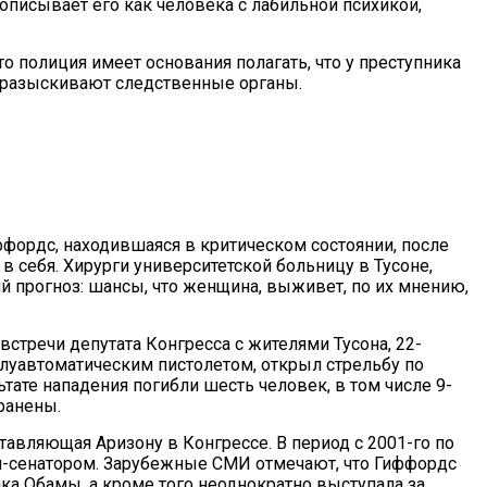
описывает его как человека с лабильной психикой,
о полиция имеет основания полагать, что у преступника
 разыскивают следственные органы.
иффордc, находившаяся в критическом состоянии, после
 в себя. Хирурги университетской больницу в Тусоне,
 прогноз: шансы, что женщина, выживет, по их мнению,
 встречи депутата Конгресса с жителями Тусона, 22-
уавтоматическим пистолетом, открыл стрельбу по
ате нападения погибли шесть человек, в том числе 9-
ранены.
тавляющая Аризону в Конгрессе. В период с 2001-го по
й-сенатором. Зарубежные СМИ отмечают, что Гиффордс
а Обамы, а кроме того неоднократно выступала за