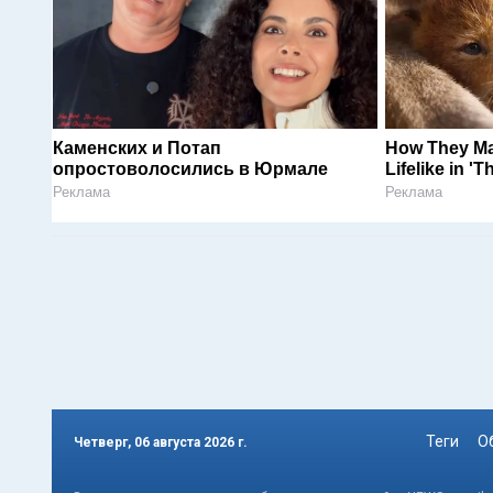
Каменских и Потап
How They Ma
опростоволосились в Юрмале
Lifelike in '
Реклама
Реклама
Теги
О
Четверг, 06 августа 2026 г.