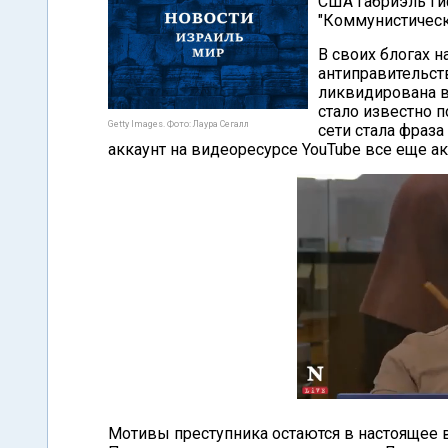
США Габриэль Ги
"Коммунистическ
В своих блогах 
антиправительст
ликвидирована в
стало известно 
Getty Images. Фото: Лаура Сегалл
сети стала фраза 
аккаунт на видеоресурсе YouTube все еще ак
Мотивы преступника остаются в настоящее 