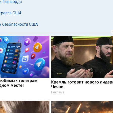
ль Гиффордс
нгресса США
у безопасности США
любимых телеграм
Кремль готовит нового лидер
дном месте!
Чечни
Реклама