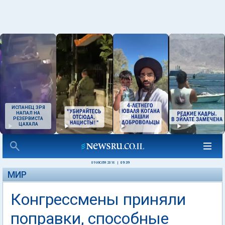
ИСПАНЕЦ ЗРЯ
НАПАЛ НА
РЕЗЕРВИСТА
ЦАХАЛА
09 ИЮЛЯ 2016
|
09:39
МИР
Конгрессмены приняли
поправки, способные