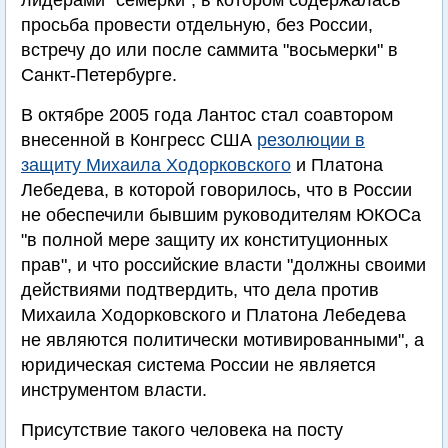
лидерами "семерки", в котором содержалась
просьба провести отдельную, без России,
встречу до или после саммита "восьмерки" в
Санкт-Петербурге.
В октябре 2005 года Лантос стал соавтором
внесенной в Конгресс США
резолюции в
защиту Михаила Ходорковского
и Платона
Лебедева, в которой говорилось, что в России
не обеспечили бывшим руководителям ЮКОСа
"в полной мере защиту их конституционных
прав", и что российские власти "должны своими
действиями подтвердить, что дела против
Михаила Ходорковского и Платона Лебедева
не являются политически мотивированными", а
юридическая система России не является
инструментом власти.
Присутствие такого человека на посту