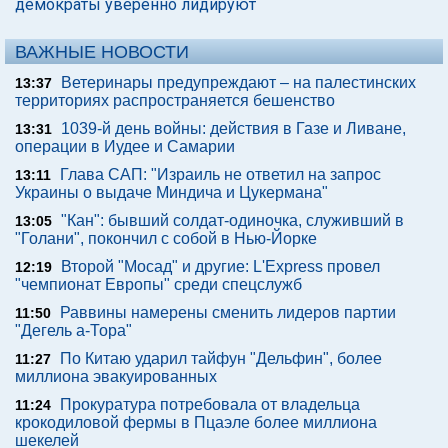
демократы уверенно лидируют
ВАЖНЫЕ НОВОСТИ
Ветеринары предупреждают – на палестинских
13:37
территориях распространяется бешенство
1039-й день войны: действия в Газе и Ливане,
13:31
операции в Иудее и Самарии
Глава САП: "Израиль не ответил на запрос
13:11
Украины о выдаче Миндича и Цукермана"
"Кан": бывший солдат-одиночка, служивший в
13:05
"Голани", покончил с собой в Нью-Йорке
Второй "Мосад" и другие: L'Express провел
12:19
"чемпионат Европы" среди спецслужб
Раввины намерены сменить лидеров партии
11:50
"Дегель а-Тора"
По Китаю ударил тайфун "Дельфин", более
11:27
миллиона эвакуированных
Прокуратура потребовала от владельца
11:24
крокодиловой фермы в Пцаэле более миллиона
шекелей