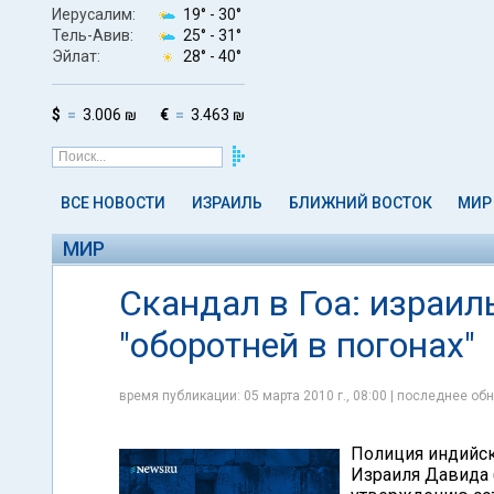
Иерусалим:
19° -
30°
Тель-Авив:
25° -
31°
Эйлат:
28° -
40°
$
3.006 ₪
€
3.463 ₪
ВСЕ НОВОСТИ
ИЗРАИЛЬ
БЛИЖНИЙ ВОСТОК
МИР
МИР
Скандал в Гоа: израил
"оборотней в погонах"
время публикации: 05 марта 2010 г., 08:00 | последнее обн
Полиция индийск
Израиля Давида 