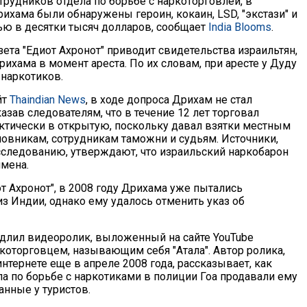
рудников отдела по борьбе с наркоторговлей, в
ихама были обнаружены героин, кокаин, LSD, "экстази" и
ю в десятки тысяч долларов, сообщает
India Blooms
.
зета "Едиот Ахронот" приводит свидетельства израильтян,
ихама в момент ареста. По их словам, при аресте у Дуду
 наркотиков.
йт
Thaindian News
, в ходе допроса Дрихам не стал
казав следователям, что в течение 12 лет торговал
ктически в открытую, поскольку давал взятки местным
овникам, сотрудникам таможни и судьям. Источники,
сследованию, утверждают, что израильский наркобарон
имена.
т Ахронот", в 2008 году Дрихама уже пытались
з Индии, однако ему удалось отменить указ об
одлил видеоролик, выложенный на сайте YouTube
которговцем, называющим себя "Атала". Автор ролика,
тернете еще в апреле 2008 года, рассказывает, как
ла по борьбе с наркотиками в полиции Гоа продавали ему
анные у туристов.