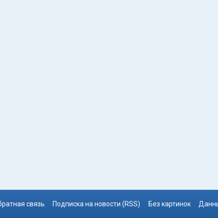
братная связь
Подписка на новости (RSS)
Без картинок
Данны