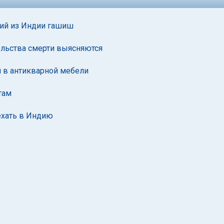
ший из Индии гашиш
ельства смерти выясняются
 в антикварной мебели
там
ехать в Индию