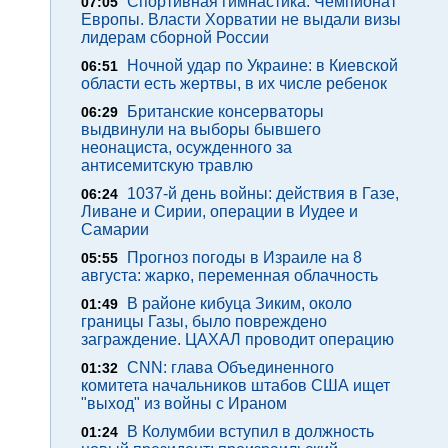
Спортивная гимнастика. Чемпионат
07:05
Европы. Власти Хорватии не выдали визы
лидерам сборной России
Ночной удар по Украине: в Киевской
06:51
области есть жертвы, в их числе ребенок
Британские консерваторы
06:29
выдвинули на выборы бывшего
неонациста, осужденного за
антисемитскую травлю
1037-й день войны: действия в Газе,
06:24
Ливане и Сирии, операции в Иудее и
Самарии
Прогноз погоды в Израиле на 8
05:55
августа: жарко, переменная облачность
В районе кибуца Зиким, около
01:49
границы Газы, было повреждено
заграждение. ЦАХАЛ проводит операцию
CNN: глава Объединенного
01:32
комитета начальников штабов США ищет
"выход" из войны с Ираном
В Колумбии вступил в должность
01:24