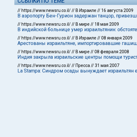
ССЫЛКИ ПО ТЕМЕ
//
https://www.newsru.co.il/
//
В Израиле
//
16 августа 2009
В аэропорту Бен-Гурион задержан танцор, привез
//
https://www.newsru.co.il/
//
В мире
//
18 мая 2009
В индийской больнице умер израильтянин: обстоят
//
https://www.newsru.co.il/
//
В Израиле
//
08 января 2009
Арестованы израильтяне, импортировавшие гашиш
//
https://www.newsru.co.il/
//
В мире
//
08 февраля 2008
Индия закрыла израильские центры помощи турис
//
https://www.newsru.co.il/
//
Пресса
//
31 мая 2007
La Stampa: Синдром осады вынуждает израильтян 