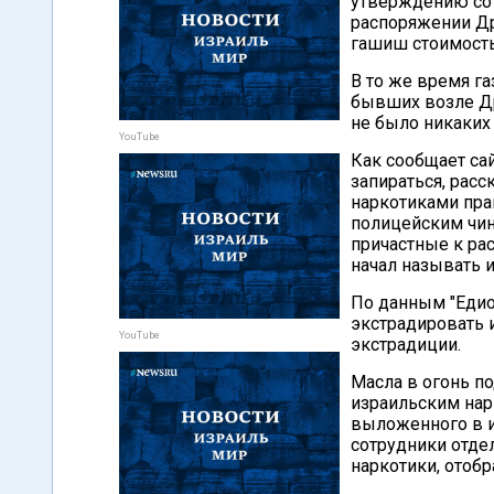
утверждению сот
распоряжении Др
гашиш стоимость
В то же время га
бывших возле Др
не было никаких
YouTube
Как сообщает са
запираться, расс
наркотиками пра
полицейским чин
причастные к ра
начал называть 
По данным "Едио
экстрадировать и
YouTube
экстрадиции.
Масла в огонь п
израильским нар
выложенного в ин
сотрудники отде
наркотики, отобр