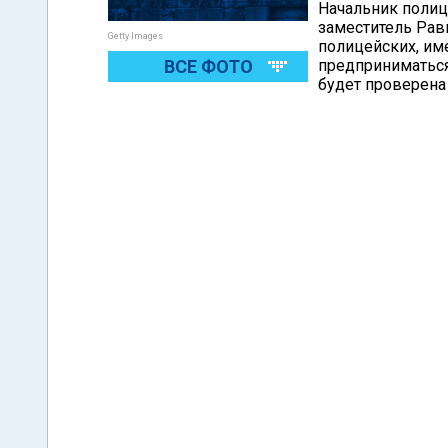
Начальник полиц
заместитель Рав
Getty Images
полицейских, им
ВСЕ ФОТО
предприниматься
будет проверена