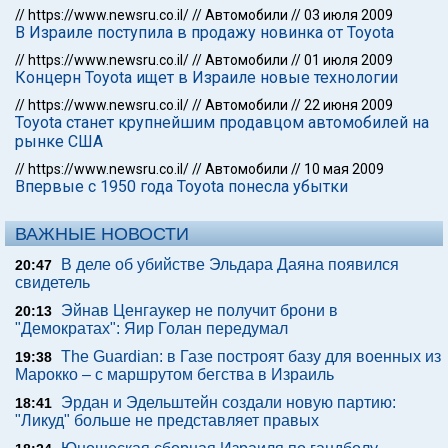
//
https://www.newsru.co.il/
//
Автомобили
//
03 июля 2009
В Израиле поступила в продажу новинка от Toyota
//
https://www.newsru.co.il/
//
Автомобили
//
01 июля 2009
Концерн Toyota ищет в Израиле новые технологии
//
https://www.newsru.co.il/
//
Автомобили
//
22 июня 2009
Toyota станет крупнейшим продавцом автомобилей на
рынке США
//
https://www.newsru.co.il/
//
Автомобили
//
10 мая 2009
Впервые с 1950 года Toyota понесла убытки
ВАЖНЫЕ НОВОСТИ
В деле об убийстве Эльдара Даяна появился
20:47
свидетель
Эйнав Ценгаукер не получит брони в
20:13
"Демократах": Яир Голан передумал
The Guardian: в Газе построят базу для военных из
19:38
Марокко – с маршрутом бегства в Израиль
Эрдан и Эдельштейн создали новую партию:
18:41
"Ликуд" больше не представляет правых