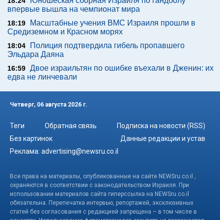
Юношеская сборная Израиля по гандболу
18:24
впервые вышла на чемпионат мира
Масштабные учения ВМС Израиля прошли в
18:19
Средиземном и Красном морях
Полиция подтвердила гибель пропавшего
18:04
Эльдара Даяна
Двое израильтян по ошибке въехали в Дженин: их
16:59
едва не линчевали
Четверг, 06 августа 2026 г.
Теги
Обратная связь
Подписка на новости (RSS)
Без картинок
Данные редакции и устав
Реклама:
advertising@newsru.co.il
Все права на материалы, опубликованные на сайте NEWSru.co.il ,
охраняются в соответствии с законодательством Израиля. При
использовании материалов сайта гиперссылка на NEWSru.co.il
обязательна. Перепечатка интервью, репортажей, эксклюзивных
статей без согласования с редакцией запрещена – в том числе в