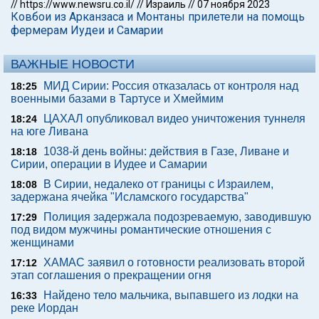
//
https://www.newsru.co.il/
//
Израиль
//
07 ноября 2023
Ковбои из Арканзаса и Монтаны прилетели на помощь
фермерам Иудеи и Самарии
ВАЖНЫЕ НОВОСТИ
МИД Сирии: Россия отказалась от контроля над
18:25
военными базами в Тартусе и Хмеймим
ЦАХАЛ опубликовал видео уничтожения туннеля
18:24
на юге Ливана
1038-й день войны: действия в Газе, Ливане и
18:18
Сирии, операции в Иудее и Самарии
В Сирии, недалеко от границы с Израилем,
18:08
задержана ячейка "Исламского государства"
Полиция задержала подозреваемую, заводившую
17:29
под видом мужчины романтические отношения с
женщинами
ХАМАС заявил о готовности реализовать второй
17:12
этап соглашения о прекращении огня
Найдено тело мальчика, выпавшего из лодки на
16:33
реке Иордан