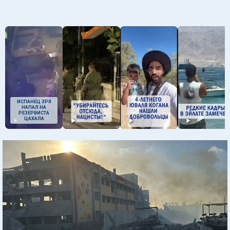
ИСПАНЕЦ ЗРЯ
НАПАЛ НА
РЕЗЕРВИСТА
ЦАХАЛА