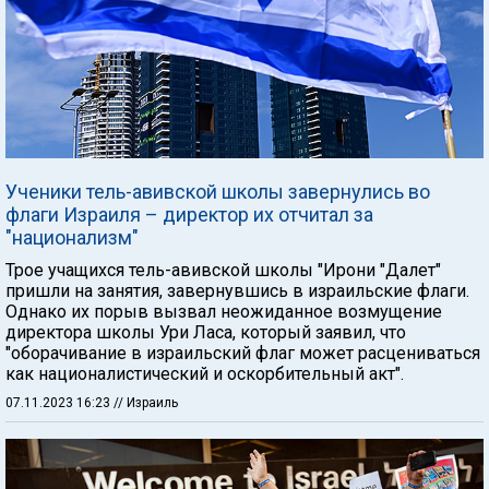
Ученики тель-авивской школы завернулись во
флаги Израиля – директор их отчитал за
"национализм"
Трое учащихся тель-авивской школы "Ирони "Далет"
пришли на занятия, завернувшись в израильские флаги.
Однако их порыв вызвал неожиданное возмущение
директора школы Ури Ласа, который заявил, что
"оборачивание в израильский флаг может расцениваться
как националистический и оскорбительный акт".
07.11.2023 16:23
// Израиль