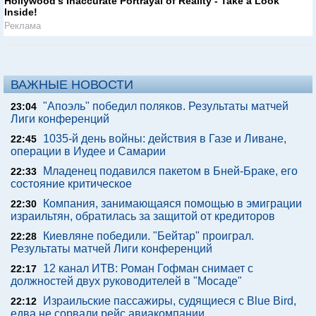
Hollywood's Inaccurate Portrayal of Reality - Take a Look
Inside!
Реклама
ВАЖНЫЕ НОВОСТИ
"Апоэль" победил поляков. Результаты матчей
23:04
Лиги конференций
1035-й день войны: действия в Газе и Ливане,
22:45
операции в Иудее и Самарии
Младенец подавился пакетом в Бней-Браке, его
22:33
состояние критическое
Компания, занимающаяся помощью в эмиграции
22:30
израильтян, обратилась за защитой от кредиторов
Киевляне победили. "Бейтар" проиграл.
22:28
Результаты матчей Лиги конференций
12 канал ИТВ: Роман Гофман снимает с
22:17
должностей двух руководителей в "Мосаде"
Израильские пассажиры, судящиеся с Blue Bird,
22:12
едва не сорвали рейс авиакомпании