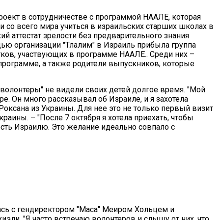
роект в сотрудничестве с программой НААЛЕ, которая
 со всего мира учиться в израильских старших школах в
кий аттестат зрелости без предварительного знания
щью организации "Тлалим" в Израиль прибыла группа
тков, участвующих в программе НААЛЕ.. Среди них –
программе, а также родители выпускников, которые
волонтеры" не видели своих детей долгое время. "Мой
е. Он много рассказывал об Израиле, и я захотела
Роксана из Украины. Для нее это не только первый визит
раины. – "После 7 октября я хотела приехать, чтобы
сть Израилю. Это желание идеально совпало с
ась с гендиректором "Маса" Меиром Хольцем и
ли. "Я часто встречаю волонтеров и слышу от них, что