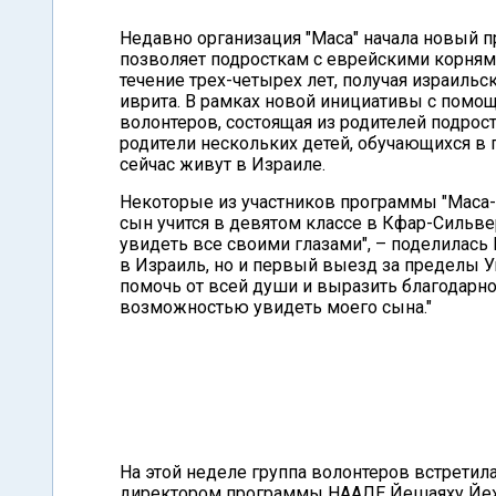
Недавно организация "Маса" начала новый п
позволяет подросткам с еврейскими корнями
течение трех-четырех лет, получая израильс
иврита. В рамках новой инициативы с помо
волонтеров, состоящая из родителей подрос
родители нескольких детей, обучающихся в 
сейчас живут в Израиле.
Некоторые из участников программы "Маса-
сын учится в девятом классе в Кфар-Сильвер
увидеть все своими глазами", – поделилась 
в Израиль, но и первый выезд за пределы Ук
помочь от всей души и выразить благодарно
возможностью увидеть моего сына."
На этой неделе группа волонтеров встретил
директором программы НААЛЕ Йешаяху Йехиэ