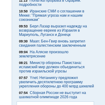
Попытка прорыва в Офарим:
11:13
подробности
Иранские СМИ о соглашении в
10:50
Мекке: "Прямая угроза нам и нашим
союзникам"
Берл Лазар выразил надежду на
09:53
возвращение евреев из Израиля в
Мариуполь, Луганск и Донецк
Maan: Бен-Гвир вновь запретил
09:30
свидания палестинским заключенным
На Аляске произошло
09:04
землетрясение
Министр обороны Пакистана:
08:21
исламский мир должен объединиться
против израильской угрозы
Ynet: Нетаниягу предложил
07:57
увеличить десятилетнюю программу
укрепления обороны до 400 млрд шекелей
Сборная России не выступит на
07:54
шахматной олимпиаде 2026 года