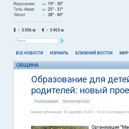
Иерусалим:
19° -
30°
Тель-Авив:
25° -
31°
Эйлат:
28° -
40°
$
3.006 ₪
€
3.463 ₪
ВСЕ НОВОСТИ
ИЗРАИЛЬ
БЛИЖНИЙ ВОСТОК
МИР
ОБЩИНА
Образование для детей
родителей: новый про
Репатриация
Волонтерство
время публикации: 30 декабря 2024 г., 18:22 | последнее о
Организация "Мас