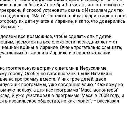
иль после событий 7 октября. Я считаю, что это важно не
 прекрасный способ установить связь с Израилем для тех,
зал гендиректор "Маса". Он также поблагодарил волонтеров
торому их дети учатся в Израиле, и за то, что доверились
Израиле. .
делаем все возможное, чтобы сделать опыт детей
щим, несмотря на все сложности последних лет – от
ынешней войны в Израиле. Очень трогательно слышать,
впечатлениях от жизни в Израиле и о своем желании
"
на трогательную встречу с детьми в Иерусалиме,
рому городу. Особенно взволнованы были Наталья и
шие на программу вместе. У них трое детей: двое
 выпускник программы, уже совершил алию. "Каждому из
омную пользу, а для нас программа "Маса-волонтеры"
ад. Я уже участвовал в программе 'Маса' в 2008 году, и
я в израильское общество, не как турист", – рассказал