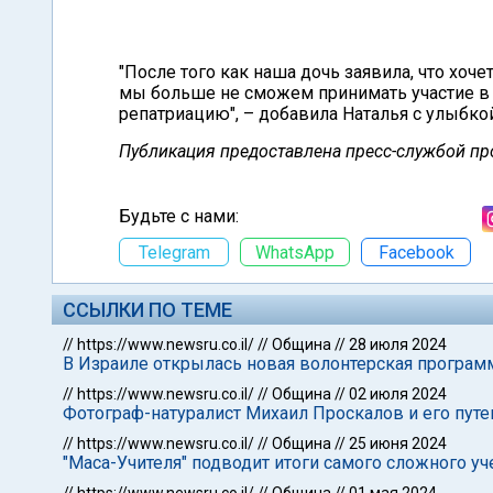
"После того как наша дочь заявила, что хоче
мы больше не сможем принимать участие в 
репатриацию", – добавила Наталья с улыбкой
Публикация предоставлена пресс-службой п
Будьте с нами:
Telegram
WhatsApp
Facebook
ССЫЛКИ ПО ТЕМЕ
//
https://www.newsru.co.il/
//
Община
//
28 июля 2024
В Израиле открылась новая волонтерская програм
//
https://www.newsru.co.il/
//
Община
//
02 июля 2024
Фотограф-натуралист Михаил Проскалов и его пут
//
https://www.newsru.co.il/
//
Община
//
25 июня 2024
"Маса-Учителя" подводит итоги самого сложного у