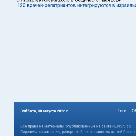
//
https://www.newsru.co.il/
//
Община
//
01 мая 2024
120 врачей-репатриантов интегрируются в израил
Теги
О
Суббота, 08 августа 2026 г.
Все права на материалы, опубликованные на сайте NEWSru.co.il 
Перепечатка интервью, репортажей, эксклюзивных статей без со