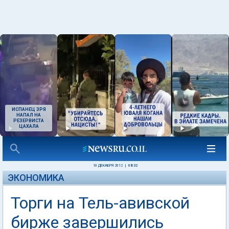
ИСПАНЕЦ ЗРЯ
НАПАЛ НА
РЕЗЕРВИСТА
ЦАХАЛА
10 ДЕКАБРЯ 2012
|
08:32
ЭКОНОМИКА
Торги на Тель-авивской
бирже завершились