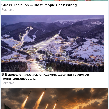
Guess Their Job — Most People Get It Wrong
Реклама
В Буковеле началась эпидемия: десятки туристов
госпитализированы
Реклама