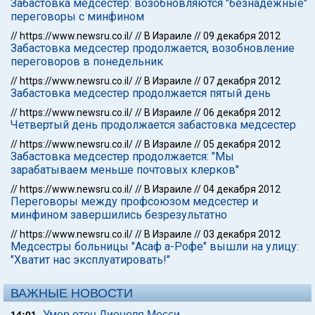
Забастовка медсестер: возобновляются "безнадежные"
переговоры с минфином
//
https://www.newsru.co.il/
//
В Израиле
//
09 декабря 2012
Забастовка медсестер продолжается, возобновление
переговоров в понедельник
//
https://www.newsru.co.il/
//
В Израиле
//
07 декабря 2012
Забастовка медсестер продолжается пятый день
//
https://www.newsru.co.il/
//
В Израиле
//
06 декабря 2012
Четвертый день продолжается забастовка медсестер
//
https://www.newsru.co.il/
//
В Израиле
//
05 декабря 2012
Забастовка медсестер продолжается: "Мы
зарабатываем меньше почтовых клерков"
//
https://www.newsru.co.il/
//
В Израиле
//
04 декабря 2012
Переговоры между профсоюзом медсестер и
минфином завершились безрезультатно
//
https://www.newsru.co.il/
//
В Израиле
//
03 декабря 2012
Медсестры больницы "Асаф а-Рофе" вышли на улицу:
"Хватит нас эксплуатировать!"
ВАЖНЫЕ НОВОСТИ
Умер отец Лионеля Месси