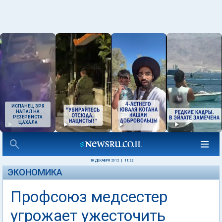
ИСПАНЕЦ ЗРЯ
НАПАЛ НА
РЕЗЕРВИСТА
ЦАХАЛА
10 ДЕКАБРЯ 2012
|
11:22
ЭКОНОМИКА
Профсоюз медсестер
угрожает ужесточить