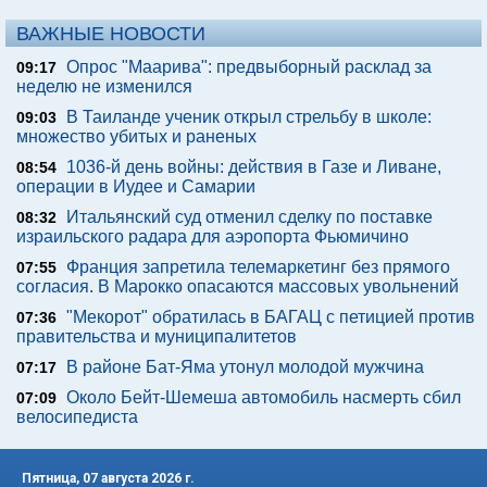
ВАЖНЫЕ НОВОСТИ
Опрос "Mаарива": предвыборный расклад за
09:17
неделю не изменился
В Таиланде ученик открыл стрельбу в школе:
09:03
множество убитых и раненых
1036-й день войны: действия в Газе и Ливане,
08:54
операции в Иудее и Самарии
Итальянский суд отменил сделку по поставке
08:32
израильского радара для аэропорта Фьюмичино
Франция запретила телемаркетинг без прямого
07:55
согласия. В Марокко опасаются массовых увольнений
"Мекорот" обратилась в БАГАЦ с петицией против
07:36
правительства и муниципалитетов
В районе Бат-Яма утонул молодой мужчина
07:17
Около Бейт-Шемеша автомобиль насмерть сбил
07:09
велосипедиста
Пятница, 07 августа 2026 г.