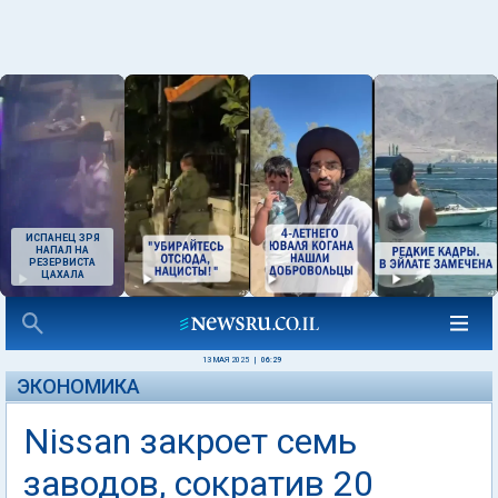
ИСПАНЕЦ ЗРЯ
НАПАЛ НА
РЕЗЕРВИСТА
ЦАХАЛА
13 МАЯ 2025
|
06:29
ЭКОНОМИКА
Nissan закроет семь
заводов, сократив 20