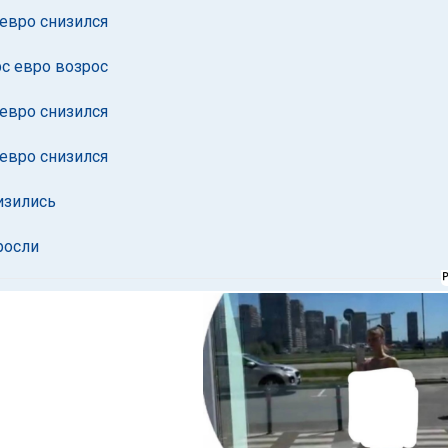
 евро снизился
рс евро возрос
 евро снизился
 евро снизился
изились
росли