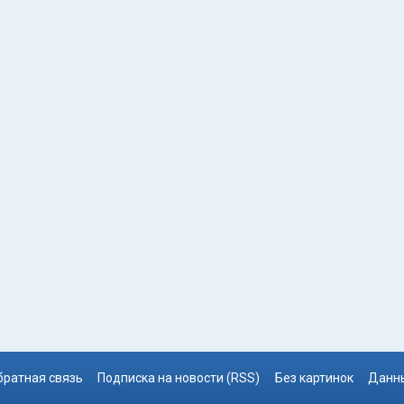
братная связь
Подписка на новости (RSS)
Без картинок
Данны