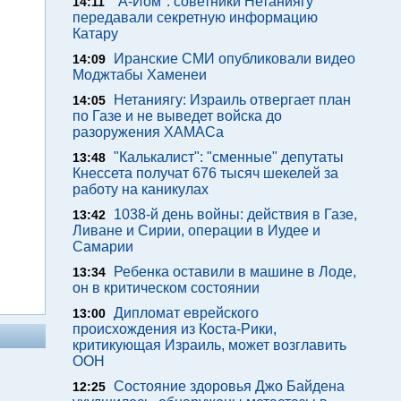
"А-Йом": советники Нетаниягу
14:11
передавали секретную информацию
Катару
Иранские СМИ опубликовали видео
14:09
Моджтабы Хаменеи
Нетаниягу: Израиль отвергает план
14:05
по Газе и не выведет войска до
разоружения ХАМАСа
"Калькалист": "сменные" депутаты
13:48
Кнессета получат 676 тысяч шекелей за
работу на каникулах
1038-й день войны: действия в Газе,
13:42
Ливане и Сирии, операции в Иудее и
Самарии
Ребенка оставили в машине в Лоде,
13:34
он в критическом состоянии
Дипломат еврейского
13:00
происхождения из Коста-Рики,
критикующая Израиль, может возглавить
ООН
Состояние здоровья Джо Байдена
12:25