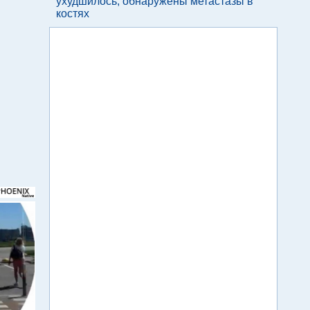
ухудшилось, обнаружены метастазы в
костях