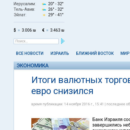
Иерусалим:
20° -
32°
Тель-Авив:
26° -
32°
Эйлат:
29° -
41°
$
3.006 ₪
€
3.463 ₪
ВСЕ НОВОСТИ
ИЗРАИЛЬ
БЛИЖНИЙ ВОСТОК
МИР
ЭКОНОМИКА
Итоги валютных торгов
евро снизился
время публикации: 14 ноября 2016 г., 15:41 | последнее об
Банк Израиля соо
завершились неб