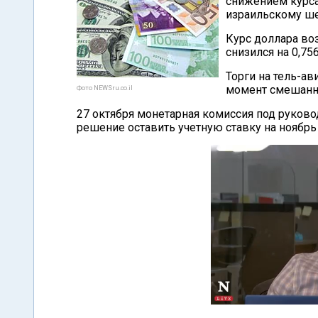
снижением курс
израильскому ш
Курс доллара воз
снизился на 0,75
Торги на тель-а
момент смешанн
Фото NEWSru.co.il
27 октября монетарная комиссия под руков
решение оставить учетную ставку на ноябрь 