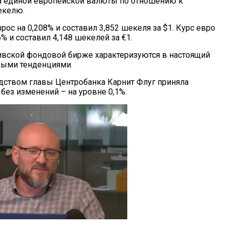
а единой европейской валюты по отношению к
екелю.
рос на 0,208% и составил 3,852 шекеля за $1. Курс евро
6% и составил 4,148 шекелей за €1.
вивской фондовой бирже характеризуются в настоящий
ыми тенденциями.
одством главы Центробанка Карнит Флуг приняла
без изменений – на уровне 0,1%.