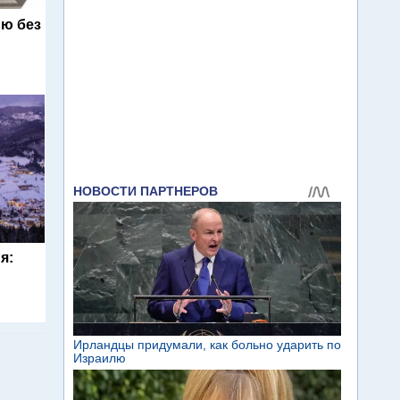
ю без
я: