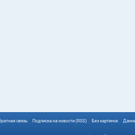
братная связь
Подписка на новости (RSS)
Без картинок
Данны