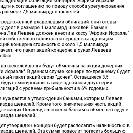
владельцев облигаций концерна "Африка Исраэль"
ридти к соглашению по поводу способа урегулирования
в размере 7,5 миллиардов шекелей.
 предложенной владельцами облигаций, они готовы
ну долг в размере 1 миллиард шекелей. Взамен
на Лев Леваев должен внести в кассу "Африки Исраэль"
й собственного капитала и передать владельцам
кций концерна стоимостью около 1,5 миллиарда
ачает, что пакет акций концерна в руках Леваева
о 45%.
да шекелей долга будут обменяны на акции дочерних
и Исраэль". В данном случае концерн по-прежнему будет
ьный пакет акций своих "дочек". Оставшиеся 3,5
 будут эмитированы в виде одной или двух серий
лигаций с уровнем прибыльности в 6% годовых.
 нуждается в утверждении банками, которым Леваев
арда шекелей. Кроме того, значительная часть акций
длежащих Леваеву, заложены банкам в обмен на ссуду в
лиарда шекелей.
дет утвержден, концерн будет располагать наличностью в
лиарда шекелей. Эта сумма позволит погасить большую