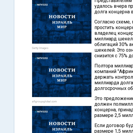
Представителям 
удалось вчера п
долга концерна 
Согласно схеме,
простить концер
владелец концер
миллиард шекеле
облигаций 30% а
Getty Images
шекелей. Это озн
снизится с 75% д
Полтора миллиар
компаний "Африк
держать контрол
миллиарда долга
долгосрочных об
Это предложение
afigroup-global.com
должен полмилли
концерна, прина
размере 2,5 мил
Если договор бу
размере 1,5 мил