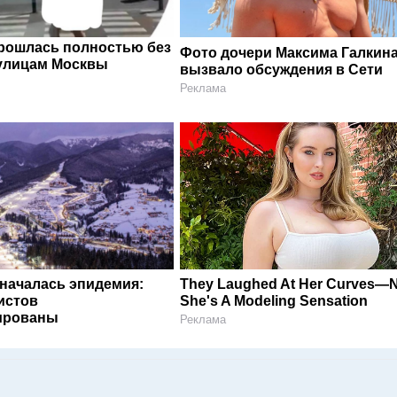
рошлась полностью без
Фото дочери Максима Галкин
улицам Москвы
вызвало обсуждения в Сети
Реклама
 началась эпидемия:
They Laughed At Her Curves—
истов
She's A Modeling Sensation
ированы
Реклама