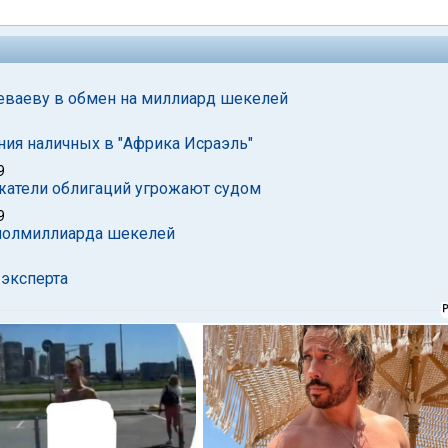
еваеву в обмен на миллиард шекелей
ия наличных в "Африка Исраэль"
9
ржатели облигаций угрожают судом
9
а полмиллиарда шекелей
 эксперта