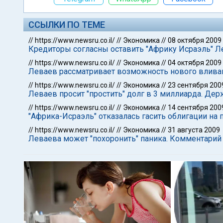
ССЫЛКИ ПО ТЕМЕ
//
https://www.newsru.co.il/
//
Экономика
//
08 октября 2009
Кредиторы согласны оставить "Африку Исраэль" Л
//
https://www.newsru.co.il/
//
Экономика
//
04 октября 2009
Леваев рассматривает возможность нового вливан
//
https://www.newsru.co.il/
//
Экономика
//
23 сентября 200
Леваев просит "простить" долг в 3 миллиарда. Де
//
https://www.newsru.co.il/
//
Экономика
//
14 сентября 200
"Африка-Исраэль" отказалась гасить облигации н
//
https://www.newsru.co.il/
//
Экономика
//
31 августа 2009
Леваева может "похоронить" паника. Комментарий