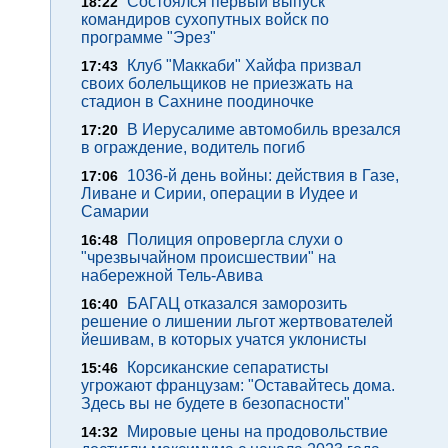
Состоялся первый выпуск
18:22
командиров сухопутных войск по
программе "Эрез"
Клуб "Маккаби" Хайфа призвал
17:43
своих болельщиков не приезжать на
стадион в Сахнине поодиночке
В Иерусалиме автомобиль врезался
17:20
в ограждение, водитель погиб
1036-й день войны: действия в Газе,
17:06
Ливане и Сирии, операции в Иудее и
Самарии
Полиция опровергла слухи о
16:48
"чрезвычайном происшествии" на
набережной Тель-Авива
БАГАЦ отказался заморозить
16:40
решение о лишении льгот жертвователей
йешивам, в которых учатся уклонисты
Корсиканские сепаратисты
15:46
угрожают французам: "Оставайтесь дома.
Здесь вы не будете в безопасности"
Мировые цены на продовольствие
14:32