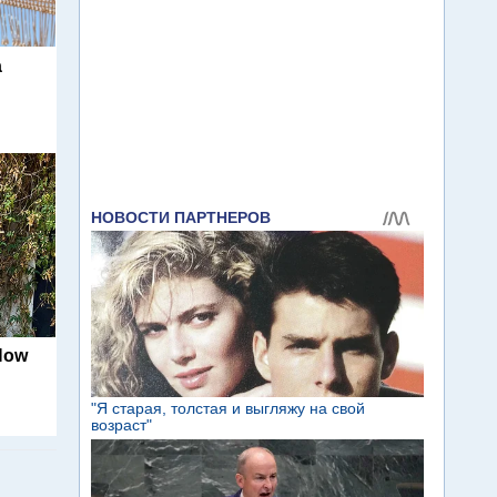
а
Now