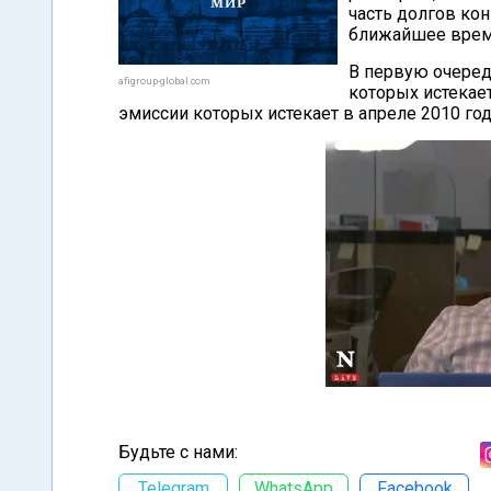
часть долгов кон
ближайшее врем
В первую очеред
afigroup-global.com
которых истекает
эмиссии которых истекает в апреле 2010 год
Будьте с нами:
Telegram
WhatsApp
Facebook