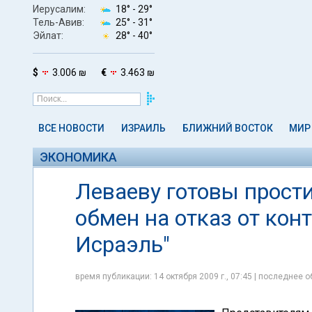
Иерусалим:
18° -
29°
Тель-Авив:
25° -
31°
Эйлат:
28° -
40°
$
3.006 ₪
€
3.463 ₪
ВСЕ НОВОСТИ
ИЗРАИЛЬ
БЛИЖНИЙ ВОСТОК
МИР
ЭКОНОМИКА
Леваеву готовы прост
обмен на отказ от кон
Исраэль"
время публикации: 14 октября 2009 г., 07:45 | последнее о