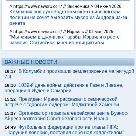
//
https://www.newsru.co.il/
//
Экономика
//
04 июня 2026
Компания под руководством экс-генинспектора
полиции не хочет вывозить мусор из Ашдода из-за
рэкета
//
https://www.newsru.co.il/
//
Израиль
//
01 мая 2026
"Мы живем в джунглях": арабы Израиля о росте
насилия. Статистика, мнения, инициативы
ВАЖНЫЕ НОВОСТИ
В Колумбии произошло землетрясение магнитудой
16:17
7,4
1039-й день войны: действия в Газе и Ливане,
16:10
операции в Иудее и Самарии
Президент Ирана рассказал о семичасовой
15:52
встрече с "дорогим лидером" Моджтабой Хаменеи
Организатор теракта в еврейском центе Буэнос-
15:27
Айреса возглавил Совет безопасности Ирана
Футбольные федерации против главы FIFA:
14:49
"Нарушил доверие, поставил себя над коллективом"