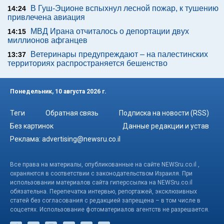
В Гуш-Эционе вспыхнул лесной пожар, к тушению
14:24
привлечена авиация
МВД Ирана отчиталось о депортации двух
14:15
миллионов афганцев
Ветеринары предупреждают – на палестинских
13:37
территориях распространяется бешенство
Понедельник, 10 августа 2026 г.
Теги
Обратная связь
Подписка на новости (RSS)
Без картинок
Данные редакции и устав
Реклама:
advertising@newsru.co.il
Все права на материалы, опубликованные на сайте NEWSru.co.il ,
охраняются в соответствии с законодательством Израиля. При
использовании материалов сайта гиперссылка на NEWSru.co.il
обязательна. Перепечатка интервью, репортажей, эксклюзивных
статей без согласования с редакцией запрещена – в том числе в
соцсетях. Использование фотоматериалов агентств не разрешается.