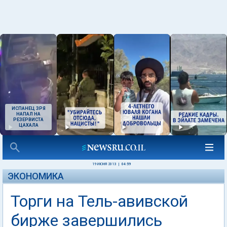
ИСПАНЕЦ ЗРЯ
НАПАЛ НА
РЕЗЕРВИСТА
ЦАХАЛА
19 ИЮНЯ 2013
|
04:59
ЭКОНОМИКА
Торги на Тель-авивской
бирже завершились