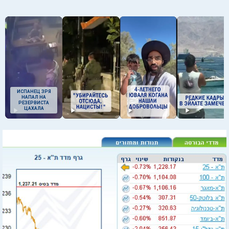
ИСПАНЕЦ ЗРЯ
НАПАЛ НА
РЕЗЕРВИСТА
ЦАХАЛА