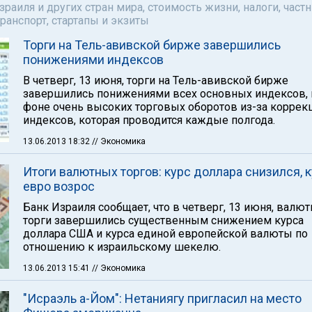
аиля и других стран мира, стоимость жизни, налоги, част
ранспорт, стартапы и экзиты
Торги на Тель-авивской бирже завершились
понижениями индексов
В четверг, 13 июня, торги на Тель-авивской бирже
завершились понижениями всех основных индексов, 
фоне очень высоких торговых оборотов из-за коррек
индексов, которая проводится каждые полгода.
13.06.2013 18:32
// Экономика
Итоги валютных торгов: курс доллара снизился, 
евро возрос
Банк Израиля сообщает, что в четверг, 13 июня, валю
торги завершились существенным снижением курса
доллара США и курса единой европейской валюты по
отношению к израильскому шекелю.
13.06.2013 15:41
// Экономика
"Исраэль а-Йом": Нетаниягу пригласил на место