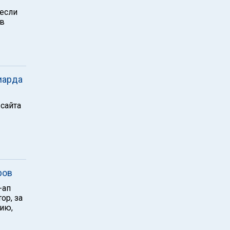
если
яв
иарда
сайта
ров
-ап
ор, за
нию,