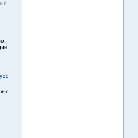
ный
на
ции
курс
тные