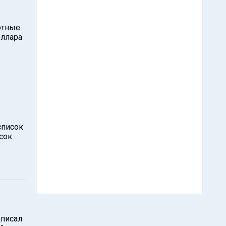
ютные
ллара
список
сок
дписал