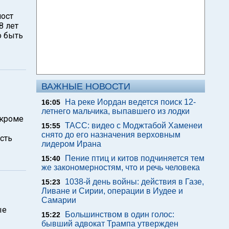
пост
8 лет
о быть
ВАЖНЫЕ НОВОСТИ
На реке Иордан ведется поиск 12-
16:05
летнего мальчика, выпавшего из лодки
 кроме
ТАСС: видео с Моджтабой Хаменеи
15:55
снято до его назначения верховным
сть
лидером Ирана
Пение птиц и китов подчиняется тем
15:40
же закономерностям, что и речь человека
1038-й день войны: действия в Газе,
15:23
Ливане и Сирии, операции в Иудее и
Самарии
ые
Большинством в один голос:
15:22
бывший адвокат Трампа утвержден