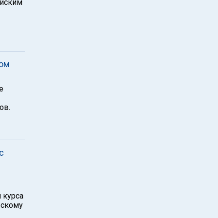
ейским
том
е
ов.
с
 курса
ьскому