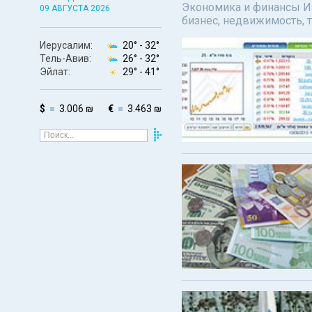
Экономика и финансы Изр
09 АВГУСТА 2026
бизнес, недвижимость, т
Иерусалим:
20° -
32°
Тель-Авив:
26° -
32°
Эйлат:
29° -
41°
$
3.006 ₪
€
3.463 ₪