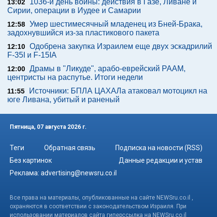
1036-й день войны: действия в Газе, Ливане и
13:02
Сирии, операции в Иудее и Самарии
Умер шестимесячный младенец из Бней-Брака,
12:58
задохнувшийся из-за пластикового пакета
Одобрена закупка Израилем еще двух эскадрилий
12:10
F-35I и F-15IA
Драмы в "Ликуде", арабо-еврейский РААМ,
12:00
центристы на распутье. Итоги недели
Источники: БПЛА ЦАХАЛа атаковал мотоцикл на
11:55
юге Ливана, убитый и раненый
Пятница, 07 августа 2026 г.
Теги
Обратная связь
Подписка на новости (RSS)
Без картинок
Данные редакции и устав
Реклама:
advertising@newsru.co.il
Все права на материалы, опубликованные на сайте NEWSru.co.il ,
охраняются в соответствии с законодательством Израиля. При
использовании материалов сайта гиперссылка на NEWSru.co.il