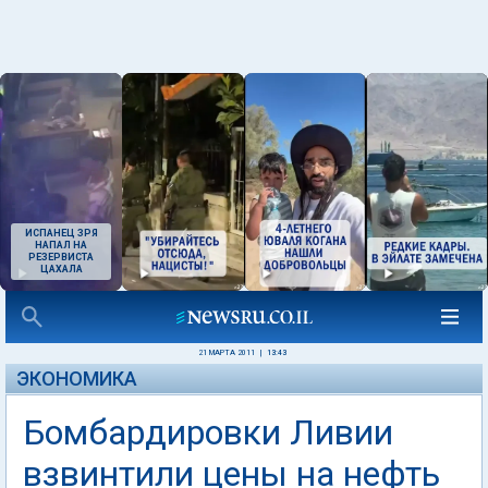
ИСПАНЕЦ ЗРЯ
НАПАЛ НА
РЕЗЕРВИСТА
ЦАХАЛА
21 МАРТА 2011
|
13:43
ЭКОНОМИКА
Бомбардировки Ливии
взвинтили цены на нефть