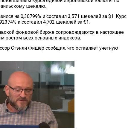
 повышением курса единой европейской валюты по
раильскому шекелю.
зился на 0,30799% и составил 3,571 шекелей за $1. Курс
92374% и составил 4,702 шекелей за €1.
вивской фондовой бирже сопровождаются в настоящее
м ростом всех основных индексов.
ссор Стэнли Фишер сообщил, что оставляет учетную