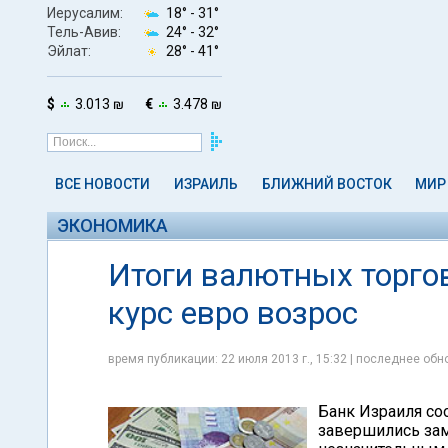
Иерусалим:
18° -
31°
Тель-Авив:
24° -
32°
Эйлат:
28° -
41°
$
3.013 ₪
€
3.478 ₪
ВСЕ НОВОСТИ
ИЗРАИЛЬ
БЛИЖНИЙ ВОСТОК
МИР
ЭКОНОМИКА
Итоги валютных торгов
курс евро возрос
время публикации: 22 июля 2013 г., 15:32 | последнее обно
Банк Израиля со
завершились за