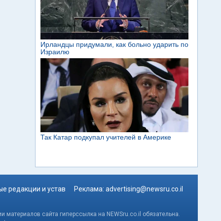
е редакции и устав
Реклама:
advertising@newsru.co.il
и материалов сайта гиперссылка на NEWSru.co.il обязательна.