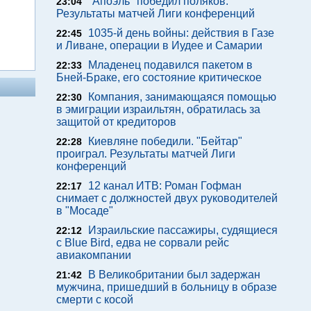
"Апоэль" победил поляков.
23:04
Результаты матчей Лиги конференций
1035-й день войны: действия в Газе
22:45
и Ливане, операции в Иудее и Самарии
Младенец подавился пакетом в
22:33
Бней-Браке, его состояние критическое
Компания, занимающаяся помощью
22:30
в эмиграции израильтян, обратилась за
защитой от кредиторов
Киевляне победили. "Бейтар"
22:28
проиграл. Результаты матчей Лиги
конференций
12 канал ИТВ: Роман Гофман
22:17
снимает с должностей двух руководителей
в "Мосаде"
Израильские пассажиры, судящиеся
22:12
с Blue Bird, едва не сорвали рейс
авиакомпании
В Великобритании был задержан
21:42
мужчина, пришедший в больницу в образе
смерти с косой