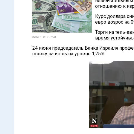
незначительным
отношению к из
Курс доллара сни
евро возрос на 0
Торги на тель-а
время устойчивы
Фото NEWSru.co.il
24 июня председатель Банка Израиля профе
ставку на июль на уровне 1,25%.