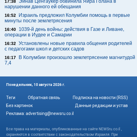
Эйнав Ценгаукер обвинила Яира Голана в
17:38
нарушении данного ей обещания
Израиль предложил Колумбии помощь в первые
16:52
минуты после землетрясения
1039-й день войны: действия в Газе и Ливане,
16:40
операции в Иудее и Самарии
Установлены новые правила общения родителей
16:32
с педагогами школ и детских садов
В Колумбии произошло землетрясение магнитудой
16:17
7,4
Понедельник, 10 августа 2026 г.
Теги
Обратная связь
Подписка на новости (RSS)
Без картинок
Данные редакции и устав
Реклама:
advertising@newsru.co.il
Все права на материалы, опубликованные на сайте NEWSru.co.il ,
охраняются в соответствии с законодательством Израиля. При