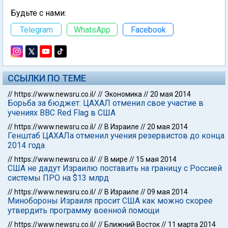
Будьте с нами:
Telegram
WhatsApp
Facebook
ССЫЛКИ ПО ТЕМЕ
//
https://www.newsru.co.il/
//
Экономика
//
20 мая 2014
Борьба за бюджет: ЦАХАЛ отменил свое участие в
учениях ВВС Red Flag в США
//
https://www.newsru.co.il/
//
В Израиле
//
20 мая 2014
Генштаб ЦАХАЛа отменил учения резервистов до конца
2014 года
//
https://www.newsru.co.il/
//
В мире
//
15 мая 2014
США не дадут Израилю поставить на границу с Россией
системы ПРО на $13 млрд
//
https://www.newsru.co.il/
//
В Израиле
//
09 мая 2014
Минобороны Израиля просит США как можно скорее
утвердить программу военной помощи
//
https://www.newsru.co.il/
//
Ближний Восток
//
11 марта 2014