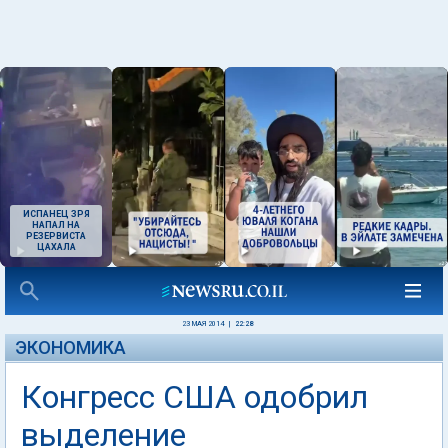
ИСПАНЕЦ ЗРЯ
НАПАЛ НА
РЕЗЕРВИСТА
ЦАХАЛА
23 МАЯ 2014
|
22:28
ЭКОНОМИКА
Конгресс США одобрил
выделение