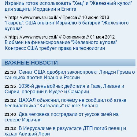
Израиль готов использовать "Хец" и "Железный купол"
для защиты Иордании и Египта
//
https://www.newsru.co.il/
//
Пресса
//
10 июня 2013
"Гаарец": США оплатят Израилю 5 батарей "Железного
купола"
//
https://www.newsru.co.il/
//
Экономика
//
01 мая 2012
В обмен на финансирование "Железного купола"
Конгресс США требует права на технологии
ВАЖНЫЕ НОВОСТИ
Сенат США одобрил законопроект Линдси Грэма о
22:38
санкциях против Ирана и России
1036-й день войны: действия в Газе, Ливане и
22:35
Сирии, операции в Иудее и Самарии
ЦАХАЛ объяснил, почему не сообщил об атаке
22:12
беспилотника "Хизбаллы" на юге Ливана
Два человека пострадали от укусов змей на
21:40
севере Израиля
В Иерусалиме в результате ДТП погиб певец и
21:12
хазан Авишай Леви