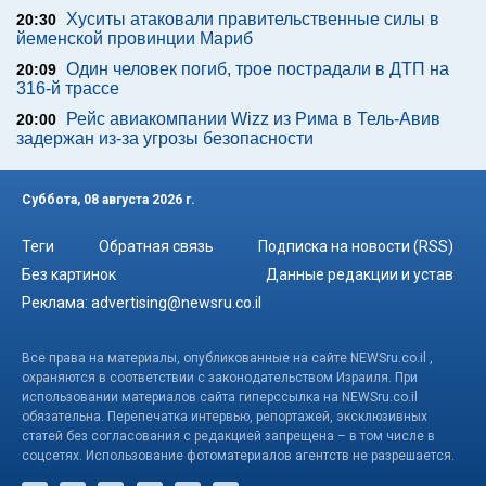
Хуситы атаковали правительственные силы в
20:30
йеменской провинции Мариб
Один человек погиб, трое пострадали в ДТП на
20:09
316-й трассе
Рейс авиакомпании Wizz из Рима в Тель-Авив
20:00
задержан из-за угрозы безопасности
Суббота, 08 августа 2026 г.
Теги
Обратная связь
Подписка на новости (RSS)
Без картинок
Данные редакции и устав
Реклама:
advertising@newsru.co.il
Все права на материалы, опубликованные на сайте NEWSru.co.il ,
охраняются в соответствии с законодательством Израиля. При
использовании материалов сайта гиперссылка на NEWSru.co.il
обязательна. Перепечатка интервью, репортажей, эксклюзивных
статей без согласования с редакцией запрещена – в том числе в
соцсетях. Использование фотоматериалов агентств не разрешается.