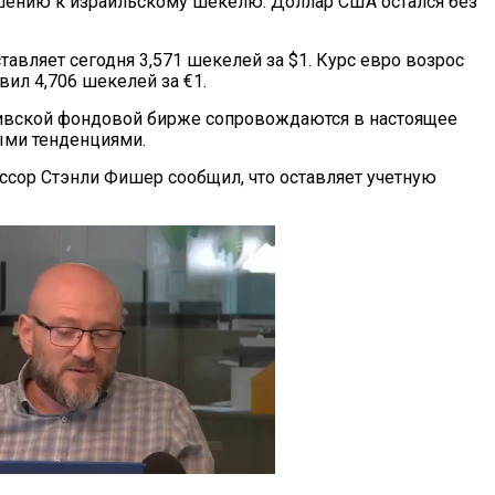
ению к израильскому шекелю. Доллар США остался без
тавляет сегодня 3,571 шекелей за $1. Курс евро возрос
авил 4,706 шекелей за €1.
вивской фондовой бирже сопровождаются в настоящее
ми тенденциями.
ссор Стэнли Фишер сообщил, что оставляет учетную