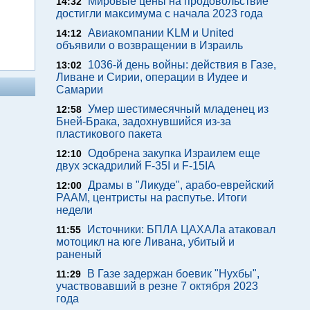
Мировые цены на продовольствие
14:32
достигли максимума с начала 2023 года
Авиакомпании KLM и United
14:12
объявили о возвращении в Израиль
1036-й день войны: действия в Газе,
13:02
Ливане и Сирии, операции в Иудее и
Самарии
Умер шестимесячный младенец из
12:58
Бней-Брака, задохнувшийся из-за
пластикового пакета
Одобрена закупка Израилем еще
12:10
двух эскадрилий F-35I и F-15IA
Драмы в "Ликуде", арабо-еврейский
12:00
РААМ, центристы на распутье. Итоги
недели
Источники: БПЛА ЦАХАЛа атаковал
11:55
мотоцикл на юге Ливана, убитый и
раненый
В Газе задержан боевик "Нухбы",
11:29
участвовавший в резне 7 октября 2023
года