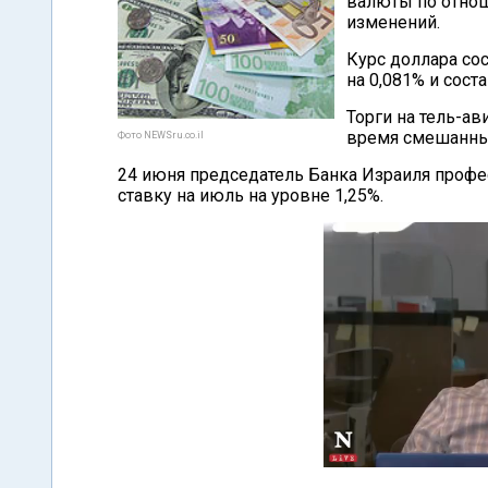
валюты по отнош
изменений.
Курс доллара сос
на 0,081% и сост
Торги на тель-а
время смешанны
Фото NEWSru.co.il
24 июня председатель Банка Израиля профе
ставку на июль на уровне 1,25%.