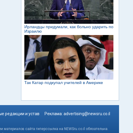
е редакции и устав
Реклама:
advertising@newsru.co.il
и материалов сайта гиперссылка на NEWSru.co.il обязательна.