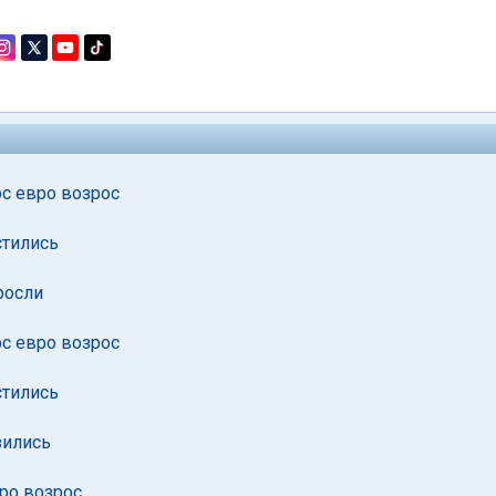
рс евро возрос
стились
росли
рс евро возрос
стились
зились
вро возрос