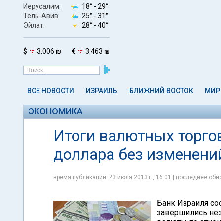
Иерусалим:
18° -
29°
Тель-Авив:
25° -
31°
Эйлат:
28° -
40°
$
3.006 ₪
€
3.463 ₪
ВСЕ НОВОСТИ
ИЗРАИЛЬ
БЛИЖНИЙ ВОСТОК
МИР
ЭКОНОМИКА
Итоги валютных торгов:
доллара без изменени
время публикации: 23 июля 2013 г., 16:01 | последнее обно
Банк Израиля соо
завершились не