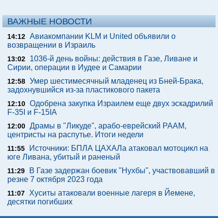
ВАЖНЫЕ НОВОСТИ
Авиакомпании KLM и United объявили о
14:12
возвращении в Израиль
1036-й день войны: действия в Газе, Ливане и
13:02
Сирии, операции в Иудее и Самарии
Умер шестимесячный младенец из Бней-Брака,
12:58
задохнувшийся из-за пластикового пакета
Одобрена закупка Израилем еще двух эскадрилий
12:10
F-35I и F-15IA
Драмы в "Ликуде", арабо-еврейский РААМ,
12:00
центристы на распутье. Итоги недели
Источники: БПЛА ЦАХАЛа атаковал мотоцикл на
11:55
юге Ливана, убитый и раненый
В Газе задержан боевик "Нухбы", участвовавший в
11:29
резне 7 октября 2023 года
Хуситы атаковали военные лагеря в Йемене,
11:07
десятки погибших