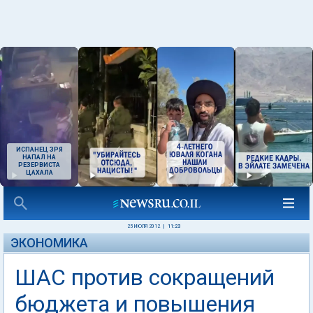
ИСПАНЕЦ ЗРЯ
НАПАЛ НА
РЕЗЕРВИСТА
ЦАХАЛА
25 ИЮЛЯ 2012
|
11:23
ЭКОНОМИКА
ШАС против сокращений
бюджета и повышения