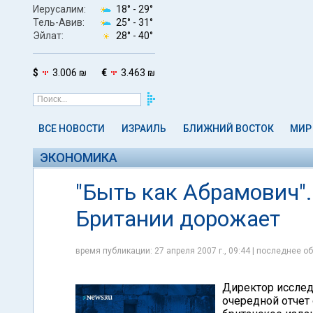
Иерусалим:
18° -
29°
Тель-Авив:
25° -
31°
Эйлат:
28° -
40°
$
3.006 ₪
€
3.463 ₪
ВСЕ НОВОСТИ
ИЗРАИЛЬ
БЛИЖНИЙ ВОСТОК
МИР
ЭКОНОМИКА
"Быть как Абрамович"
Британии дорожает
время публикации: 27 апреля 2007 г., 09:44 | последнее об
Директор исслед
очередной отчет