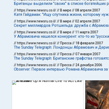
Британцы выделили "своих" в списке богатейших 
//
https://www.newsru.co.il/
//
В мире
//
08 апреля 2007
Катя Гайдамак: "Ищу спутника жизни, которому нужн
//
https://www.newsru.co.il/
//
В мире
//
02 апреля 2007
Секрет миллиардов Ротшильда: дружба с Абрамов
//
https://www.newsru.co.il/
//
В мире
//
11 марта 2007
У Абрамовича нашелся конкурент: кто-то из "русски
//
https://www.newsru.co.il/
//
Пресса
//
18 февраля 2007
The Sunday Telegraph: Лондонцы Абрамович и Дери
//
https://www.newsru.co.il/
//
Пресса
//
07 января 2007
The Sunday Telegraph: Британские графства готовя
//
https://www.newsru.co.il/
//
Пресса
//
24 декабря 2006
Observer: Первое интервью Романа Абрамовича за 