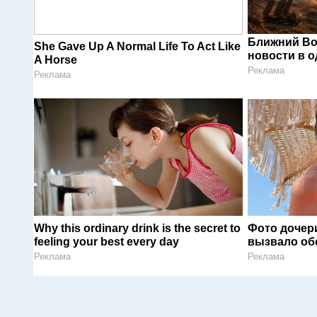
Ближний Во
She Gave Up A Normal Life To Act Like
новости в 
A Horse
Реклама
Реклама
Why this ordinary drink is the secret to
Фото дочер
feeling your best every day
вызвало об
Реклама
Реклама