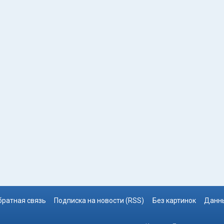
братная связь
Подписка на новости (RSS)
Без картинок
Данны