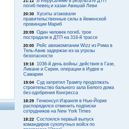
В Иерусалиме в результате ДТП
21:12
погиб певец и хазан Авишай Леви
Хуситы атаковали
20:30
правительственные силы в йеменской
провинции Мариб
Один человек погиб, трое
20:09
пострадали в ДТП на 316-й трассе
Рейс авиакомпании Wizz из Рима в
20:00
Тель-Авив задержан из-за угрозы
безопасности
1036-й день войны: действия в Газе,
19:18
Ливане и Сирии, операции в Иудее и
Самарии
Суд запретил Трампу продолжать
19:04
строительство бального зала Белого дома
без одобрения Конгресса
Генконсул Израиля в Нью-Йорке
18:29
распорядился отменить подписки
сотрудников на New York Times
Состоялся первый выпуск
18:22
командиров сухопутных войск по