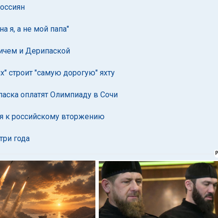
россиян
а я, а не мой папа"
ичем и Дерипаской
х" строит "самую дорогую" яхту
паска оплатят Олимпиаду в Сочи
тся к российскому вторжению
три года