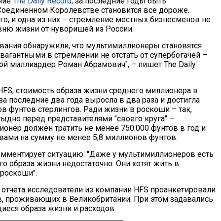
ние
The Daily Record
, за последние годы быть
оединенном Королевстве становится все дороже.
го, и одна из них – стремление местных бизнесменов не
овню жизни от нуворишей из России.
вания обнаружили, что мультимиллионеры становятся
вагантными в стремлении не отстать от супербогачей –
ой миллиардер Роман Абрамович", – пишет The Daily
 HFS, стоимость образа жизни среднего миллионера в
а последние два года выросла в два раза и достигла
в фунтов стерлингов. Ради жизни в роскоши – так,
тыдно перед представителями "своего круга" –
ионер должен тратить не менее 750.000 фунтов в год и
ивами на сумму не менее 5,8 миллионов фунтов.
омментирует ситуацию: "Даже у мультимиллионеров есть
о образа жизни недостаточно. Они хотят жить в
роскоши".
 отчета исследователи из компании HFS проанкетировали
, проживающих в Великобритании. При этом задавались
иеся образа жизни и расходов.