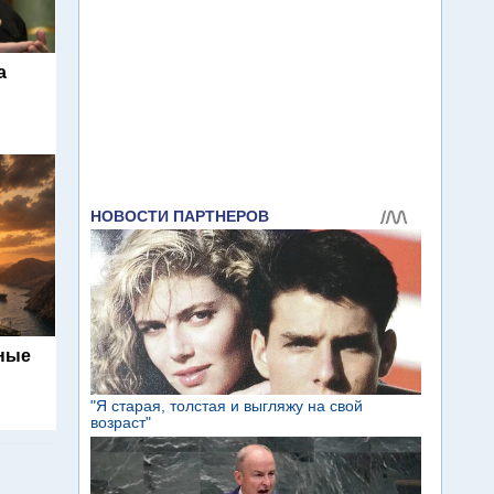
а
ьные