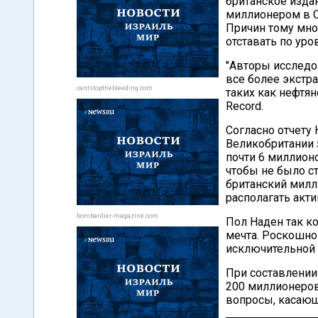
британское изда
миллионером в С
Причин тому мно
отставать по ур
"Авторы исследо
все более экстра
cantstopthebleeding.com
таких как нефтян
Record.
Согласно отчету
Великобритании з
почти 6 миллионо
чтобы не было с
британский милл
располагать акт
bombardier-magazine.com
Пол Наден так к
мечта. Роскошног
исключительной 
При составлении
200 миллионеров
вопросы, касающ