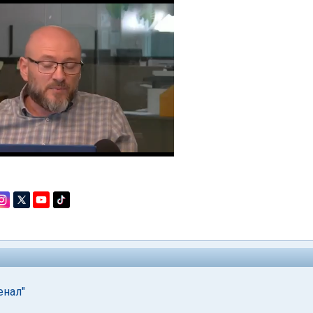
енал"