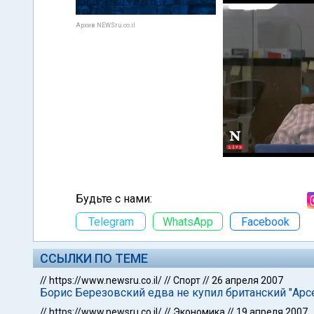
Архив NEWSru.co.il
Будьте с нами:
Telegram
WhatsApp
Facebook
ССЫЛКИ ПО ТЕМЕ
//
https://www.newsru.co.il/
//
Спорт
//
26 апреля 2007
Борис Березовский едва не купил британский "Арс
//
https://www.newsru.co.il/
//
Экономика
//
19 апреля 2007