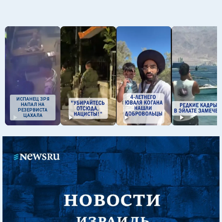
ИСПАНЕЦ ЗРЯ
НАПАЛ НА
РЕЗЕРВИСТА
ЦАХАЛА