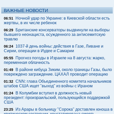
ВАЖНЫЕ НОВОСТИ
Ночной удар по Украине: в Киевской области есть
06:51
жертвы, в их числе ребенок
Британские консерваторы выдвинули на выборы
06:29
бывшего неонациста, осужденного за антисемитскую
травлю
1037-й день войны: действия в Газе, Ливане и
06:24
Сирии, операции в Иудее и Самарии
Прогноз погоды в Израиле на 8 августа: жарко,
05:55
переменная облачность
В районе кибуца Зиким, около границы Газы, было
01:49
повреждено заграждение. ЦАХАЛ проводит операцию
CNN: глава Объединенного комитета начальников
01:32
штабов США ищет "выход" из войны с Ираном
В Колумбии вступил в должность новый
01:24
президент: произраильский, пользующийся поддержкой
США
Из Арары в больницу "Сорока" доставлен юноша в
23:25
критическом состоянии, констатирована смерть