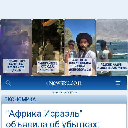
ИСПАНЕЦ ЗРЯ
НАПАЛ НА
РЕЗЕРВИСТА
ЦАХАЛА
30 АВГУСТА 2009
|
03:58
ЭКОНОМИКА
"Африка Исраэль"
объявила об убытках: