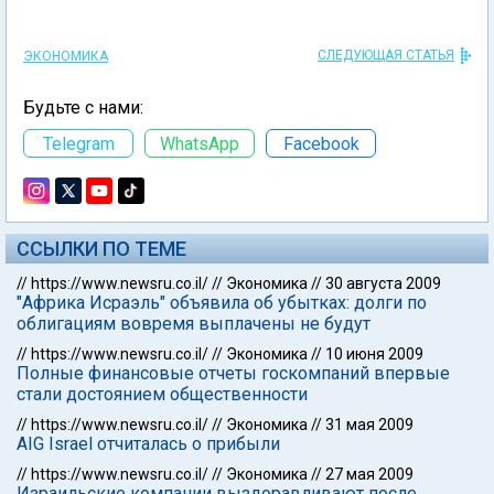
СЛЕДУЮЩАЯ СТАТЬЯ
ЭКОНОМИКА
Будьте с нами:
Telegram
WhatsApp
Facebook
ССЫЛКИ ПО ТЕМЕ
//
https://www.newsru.co.il/
//
Экономика
//
30 августа 2009
"Африка Исраэль" объявила об убытках: долги по
облигациям вовремя выплачены не будут
//
https://www.newsru.co.il/
//
Экономика
//
10 июня 2009
Полные финансовые отчеты госкомпаний впервые
стали достоянием общественности
//
https://www.newsru.co.il/
//
Экономика
//
31 мая 2009
AIG Israel отчиталась о прибыли
//
https://www.newsru.co.il/
//
Экономика
//
27 мая 2009
Израильские компании выздоравливают после