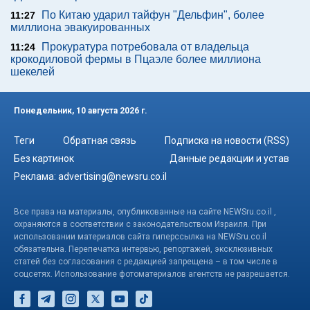
По Китаю ударил тайфун "Дельфин", более
11:27
миллиона эвакуированных
Прокуратура потребовала от владельца
11:24
крокодиловой фермы в Пцаэле более миллиона
шекелей
Понедельник, 10 августа 2026 г.
Теги
Обратная связь
Подписка на новости (RSS)
Без картинок
Данные редакции и устав
Реклама:
advertising@newsru.co.il
Все права на материалы, опубликованные на сайте NEWSru.co.il ,
охраняются в соответствии с законодательством Израиля. При
использовании материалов сайта гиперссылка на NEWSru.co.il
обязательна. Перепечатка интервью, репортажей, эксклюзивных
статей без согласования с редакцией запрещена – в том числе в
соцсетях. Использование фотоматериалов агентств не разрешается.