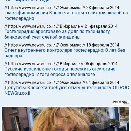
//
https://www.newsru.co.il/
//
Экономика
//
23 февраля 2014
Глава финкомиссии Кнессета открыл сайт для жалоб на
гостелерадио
//
https://www.newsru.co.il/
//
В Израиле
//
21 февраля 2014
Гостелерадио арестовало за долг по теленалогу
банковский счет слепой женщины
//
https://www.newsru.co.il/
//
Экономика
//
18 февраля 2014
Отчет внутреннего контролера гостелерадио: 8 лет без
надзора
//
https://www.newsru.co.il/
//
В Израиле
//
05 февраля 2014
Русские израильтяне готовы пережить отсутствие
гостелерадио. Итоги опроса о теленалоге
//
https://www.newsru.co.il/
//
Экономика
//
04 февраля 2014
Депутаты Кнессета требуют отмены теленалога. ОПРОС
NEWSru.co.il