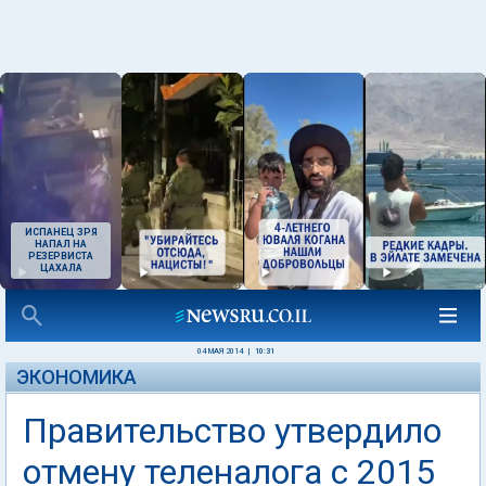
ИСПАНЕЦ ЗРЯ
НАПАЛ НА
РЕЗЕРВИСТА
ЦАХАЛА
04 МАЯ 2014
|
10:31
ЭКОНОМИКА
Правительство утвердило
отмену теленалога с 2015