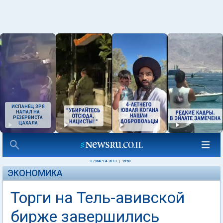
ИСПАНЕЦ ЗРЯ
НАПАЛ НА
РЕЗЕРВИСТА
ЦАХАЛА
07 МАРТА 2013
|
15:50
ЭКОНОМИКА
Торги на Тель-авивской
бирже завершились