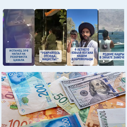
ИСПАНЕЦ ЗРЯ
НАПАЛ НА
РЕЗЕРВИСТА
ЦАХАЛА