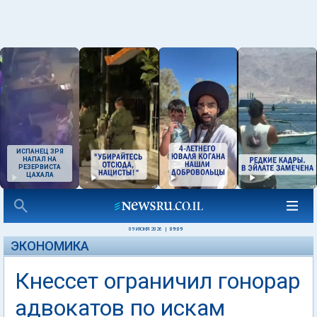
ИСПАНЕЦ ЗРЯ
НАПАЛ НА
РЕЗЕРВИСТА
ЦАХАЛА
09 ИЮНЯ 2026
|
09:09
ЭКОНОМИКА
Кнессет ограничил гонорар
адвокатов по искам