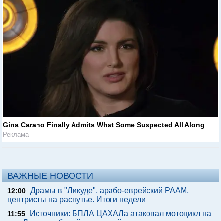
Gina Carano Finally Admits What Some Suspected All Along
Реклама
ВАЖНЫЕ НОВОСТИ
Драмы в "Ликуде", арабо-еврейский РААМ,
12:00
центристы на распутье. Итоги недели
Источники: БПЛА ЦАХАЛа атаковал мотоцикл на
11:55