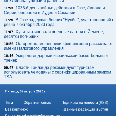
юге Ливана, убитый и раненый
1036-й день войны: действия в Газе, Ливане и
11:53
Сирии, операции в Иудее и Самарии
В Газе задержан боевик "Нухбы", участвовавший в
11:29
резне 7 октября 2023 года
Хуситы атаковали военные лагеря в Йемене,
11:07
десятки погибших
Осторожно, мошенники: фишинговая рассылка от
10:56
имени Налогового управления
Умер легендарный израильский баскетбольный
10:16
тренер
Власти Таиланда рекомендуют туристам
09:47
использовать чемоданы с сертифицированным замком
TSA
Пятница, 07 августа 2026 г.
Теги
Обратная связь
Подписка на новости (RSS)
Без картинок
Данные редакции и устав
Реклама:
advertising@newsru.co.il