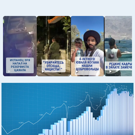
ИСПАНЕЦ ЗРЯ
НАПАЛ НА
РЕЗЕРВИСТА
ЦАХАЛА