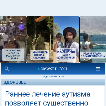
ИСПАНЕЦ ЗРЯ
НАПАЛ НА
РЕЗЕРВИСТА
ЦАХАЛА
01 ДЕКАБРЯ 2009
|
02:16
ЗДОРОВЬЕ
Раннее лечение аутизма
позволяет существенно