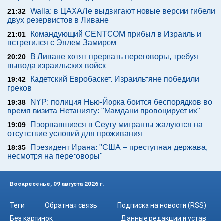
Walla: в ЦАХАЛе выдвигают новые версии гибели
21:32
двух резервистов в Ливане
Командующий CENTCOM прибыл в Израиль и
21:01
встретился с Эялем Замиром
В Ливане хотят прервать переговоры, требуя
20:20
вывода израильских войск
Кадетский Евробаскет. Израильтяне победили
19:42
греков
NYP: полиция Нью-Йорка боится беспорядков во
19:38
время визита Нетаниягу: "Мамдани провоцирует их"
Прорвавшиеся в Сеуту мигранты жалуются на
19:09
отсутствие условий для проживания
Президент Ирана: "США – преступная держава,
18:35
несмотря на переговоры"
Воскресенье, 09 августа 2026 г.
Теги
Обратная связь
Подписка на новости (RSS)
Без картинок
Данные редакции и устав