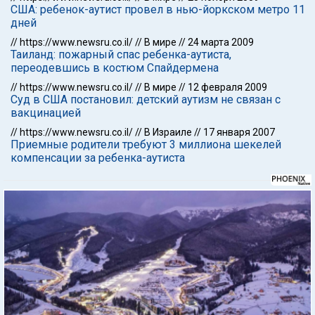
США: ребенок-аутист провел в нью-йоркском метро 11
дней
//
https://www.newsru.co.il/
//
В мире
//
24 марта 2009
Таиланд: пожарный спас ребенка-аутиста,
переодевшись в костюм Спайдермена
//
https://www.newsru.co.il/
//
В мире
//
12 февраля 2009
Суд в США постановил: детский аутизм не связан с
вакцинацией
//
https://www.newsru.co.il/
//
В Израиле
//
17 января 2007
Приемные родители требуют 3 миллиона шекелей
компенсации за ребенка-аутиста